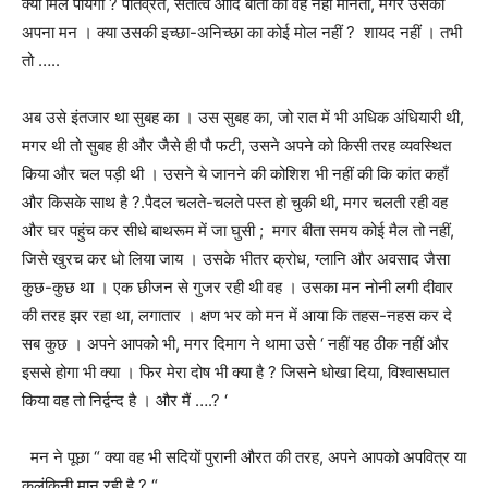
क्या मिल पायेगा
?
पतिव्रत
,
सतीत्व आदि बातों को वह नहीं मानती
,
मगर उसका
अपना मन । क्या उसकी इच्छा-अनिच्छा का कोई मोल नहीं
?
शायद नहीं । तभी
तो …..
अब उसे इंतजार था सुबह का । उस सुबह का
,
जो रात में भी अधिक अंधियारी थी
,
मगर थी तो सुबह ही और जैसे ही पौ फटी
,
उसने अपने को किसी तरह व्यवस्थित
किया और चल पड़ी थी । उसने ये जानने की कोशिश भी नहीं की कि कांत कहाँ
और किसके साथ है
?.
पैदल चलते-चलते पस्त हो चुकी थी
,
मगर चलती रही वह
और घर पहुंच कर सीधे बाथरूम में जा घुसी ;
मगर बीता समय कोई मैल तो नहीं
,
जिसे खुरच कर धो लिया जाय । उसके भीतर क्रोध
,
ग्लानि और अवसाद जैसा
कुछ-कुछ था । एक छीजन से गुजर रही थी वह । उसका मन नोनी लगी दीवार
की तरह झर रहा था, लगातार । क्षण भर को मन में आया कि तहस-नहस कर दे
सब कुछ । अपने आपको भी
,
मगर दिमाग ने थामा उसे ‘ नहीं यह ठीक नहीं और
इससे होगा भी क्या । फिर मेरा दोष भी क्या है
?
जिसने धोखा दिया
,
विश्वासघात
किया वह तो निर्द्वन्द है । और मैं ….? ‘
मन ने पूछा “ क्या वह भी सदियों पुरानी औरत की तरह, अपने आपको अपवित्र या
कलंकिनी मान रही है
? “