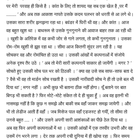
पर मेरी परवाह ही किसे है । कांत के लिए तो शायद यह सब एक खेल है ,पर मैं
…….. ‘ और अब तक आकाश नापते उसके कदम पलभर को धरती से आ लगे थे।
उसका सारा शरीर झनझना रहा था। बवंडर में घिरी थी वह।
और कांत । आज
वह बहुत खुश था । बाथरूम से उसके गुनगुनाने की आवाज बाहर तक आ रही थी
। खुशी के अतिरेक में वह कभी जोर से गाने लगता
,
तो कभी गुनगुनाता । उसका
रोम-रोम खुशी से झूम रहा था । सीमा आज कितनी सुंदर लग रही है । यह
सोचकर वह और रोमांचित हो उठा था । उसकी आंखों में कल्पनाओं में संजोये
अनेक दृश्य तैर उठे । ‘ अब तो मेरी सारी कल्पनायें साकार हो जायेंगी । मगर
? ‘
सोचते हुए उसकी सोच पल भर को ठिठकी । ‘ क्या वह उसे सब साफ-साफ बता दे
?
वैसे भी वह तो मार्डन सोच रखती है । उसकी नारीवादी सोच ने ही तो उसे बल भी
दिया था
’
; मगर नहीं । अभी कुछ भी बताना ठीक नहीं होगा। यूँ बताने पर बात
बिगड़ भी सकती है
?
फिर मोटे-मोटे संकेत तो दे ही चुका हूँ । अब वह इतनी भी
नासमझ नहीं है कि कुछ न समझे और बाकी सब वहाँ जाकर समझ जायेगी । और
भी तो लेडीज आती हैं वहाँ । जब मिसेज पाल वहाँ एडजस्ट हो गयीं, तो सीमा तो
उनसे बहुत …. । ‘ और उसने अपनी सारी आशंकाओं का पीछे ठेल दिया था ।
अब वह फिर अपनी कल्पनाओं में था ।
उसकी आंखों में एक तस्वीर उभरी और वह
उसमें रंग भरने लगा । देर तक अपनी रची दुनिया में ही खोया रहा । फिर समय