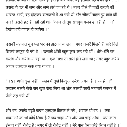
उसके ये पल भी लम्बे और लम्बे होते जा रहे थे। बाहर जैसे ही गाड़ी रूकने की
आवाज आयी
,
वह दौड़कर बालकनी में आ गयी थी और सीढ़याँ चढ़ते हुए कांत की
नजरें उससे हट ही नहीं रही थी-
’’
आज तो तुम सचमुच गजब ढा रही हो । जो
देखेगा वही पागल हो जायेगा ।
’’
उसकी यह बात सुन पल भर को झटका सा लगा ; मगर नजरें मिलते ही सारे गिले
शिकवे काफूर हो गये थे । उसकी आँखें बहुत कुछ कह रही थीं। धीरे-धीरे वह
करीब और करीब आ रहा था । एक नशा सा तारी होने लगा था ; मगर बहुत करीब
आकर एकाएक रूक गया था वह ।
’’
न ऽ। अभी कुछ नहीं । क्लब में तुम्हें बिल्कुल फ्रेश लगना है । समझी ।
’’
कहकर उसने जैसे सब कुछ रोक लिया था और उसकी सारी भावनायें पलभर में
जैसे उड़ गयी थीं ।
और वह
,
उसके बढ़ते कदम एकाएक ठिठक से गये
,
अवाक थी वह । ‘ क्या
भावनाओं का भी कोई स्विच है
?
जब चाहा ऑन और जब चाहा ऑफ। क्या कांत
इंसान नहीं
,
रोबोट है ; मगर मैं तो रोबोट नहीं । मेरे पास ऐसा कोई स्विच नहीं है ।‘