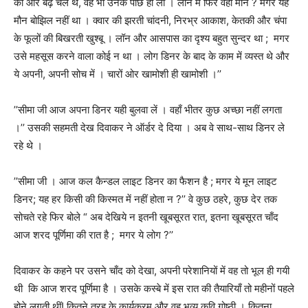
की ओर बढ़ चले थे
,
वह भी उनके पीछे हो ली ।
लॉन में फिर वही मौन
?
मगर यह
मौन बोझिल नहीं था । क्वार की झरती चांदनी
,
निरभ्र आकाश
,
केतकी और चंपा
के फूलों की बिखरती खुश्बू । लॉन और आसपास का दृश्य बहुत सुन्दर था
;
मगर
उसे महसूस करने वाला कोई न था । लोग डिनर के बाद के काम में व्यस्त थे और
ये अपनी
,
अपनी सोच में । चारों ओर खामोशी ही खामोशी ।
’’
’’
सीमा जी आज अपना डिनर यही बुलवा लें । वहाँ भीतर कुछ अच्छा नहीं लगता
।
’’
उसकी सहमती देख दिवाकर ने ऑर्डर दे दिया । अब वे साथ-साथ डिनर ले
रहे थे ।
’’
सीमा जी । आज कल कैन्डल लाइट डिनर का फैशन है ; मगर ये मून लाइट
डिनर
;
यह हर किसी की किस्मत में नहीं होता न ?
’’
वे कुछ ठहरे
,
कुछ देर तक
सोचते रहे फिर बोले
“
अब देखिये न इतनी खूबसूरत रात
,
इतना खूबसूरत चाँद
आज शरद पूर्णिमा की रात है
;
मगर ये लोग
?’’
दिवाकर के कहने पर उसने चाँद को देखा
,
अपनी परेशानियों में वह तो भूल ही गयी
थी
कि आज शरद पूर्णिमा है । उसके कस्बे में इस रात की तैयारियाँ तो महीनों पहले
होने लगती थीं! कितने तरह के कार्यक्रम और वह भव्य कवि गोष्ठी । कितना