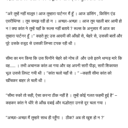
’’
अरे तुम्हें नहीं मालूम ! आज तुम्हारा पार्टनर मैं हॅूं । आज डांसिंग
,
किसिंग एंड
एवरीथिंग्स । तुम समझ रही हो न । अच्छा-अच्छा । आज तुम पहली बार आयी हो
न ! क्या कांत ने तुम्हें यहाँ के रूल्स नहीं बताये
?
रूल्स के अनुसार मैं आज का
तुम्हारा पार्टनर हॅूं ।
’’
कहते हुए उस आदमी की आँखों से
,
चेहरे से
,
उसकी बातों और
पूरे उसके वजूद से उसकी लिप्सा टपक रही थी ।
सीमा का मन किया कि उस घिनौने चेहरे को नोच लें
और उसे इतने थप्पड़ मारे कि
वह….. । तभी अचानक कांत आ गया और वह अपनी सारी पीड़ा
,
सारी शिकायत
भूल उससे लिपट गयी थी ।
’’
कांत चलो यहाँ से ।
’’ –
कहती सीमा कांत को
खींचकर बाहर ले चली थी ।
’’
सीमा रुको तो सही
,
ऐसा करना ठीक नहीं है । तुम्हें कोई गलत फहमी हुई है
’’ –
कहकर कांत ने धीरे से आँख दबाई और मल्होत्रा उनसे दूर चला गया ।
’’
अच्छा-अच्छा मैं तुम्हारे साथ ही रहूँगा ।
ठीक
?
अब तो खुश हो न
?’