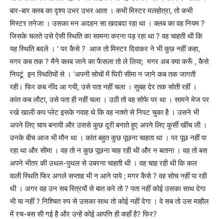
बार-बार क्लब का दृश्य उभर उभर आता । कभी मिस्टर मलहोत्रा
,
तो कभी
मिस्टर तनेजा । उसका मन अदहन सा खदबदा रहा था । क्लब का वह नियम
?
जिसके चलते उसे ऐसी स्थिति का सामना करना पड़ रहा था
?
वह चाहती थी कि
यह स्थिति बदले । ‘ पर कैसे
?
आज तो मिस्टर दिवाकर ने भी कुछ नहीं कहा
,
मगर कब तक
?
मैने क्लब जाने का फैसला तो ले लिया
;
मगर अब क्या करूँ
,
कैसे
निपटूं इन स्थितियों से । ‘अपनी सोचों में घिरी सीमा न जाने कब तक जागती
रही। फिर कब नींद आ गयी
,
उसे पता नहीं चला ।
सुबह देर तक सोती रहीं ।
कांत कब लौटा
,
उसे पता ही नहीं चला । उठी तो वह सोफे पर था । सामने मेज पर
रखे खाली कप प्लेट इसके गवाह थे कि वह नाश्ते से निपट चुका है ।
उसने भी
अपने लिए चाय बनायी और उससे कुछ दूरी बनाते हुए अपने लिए कुर्सी खींच ली ।
उनके बीच आज भी मौन था । कांत बहुत कुछ पूछना चाहता था । पर पूछ नहीं पा
रहा था और सीमा । वह तो न कुछ पूछना चाह रही थी और न बताना । वह तो बस
अपने भीतर की उथल-पुथल से उबरना चाहती थी । वह चाह रही थी कि कल
वाली स्थिति फिर अगले सप्ताह भी न आने पाये ; मगर कैसे
?
वह सोच नहीं पा रही
थी । अगर वह उन सब स्त्रियों से बात करे तो
?
पता नहीं कोई उसका साथ देगा
भी या नहीं
?
निश्चित रुप से उसका साथ तो कोई नहीं देगा । वे सब तो उस माहौल
में रच-बस सी गई है और उन्हें कोई आपत्ति ही कहाँ है
?
फिर
?