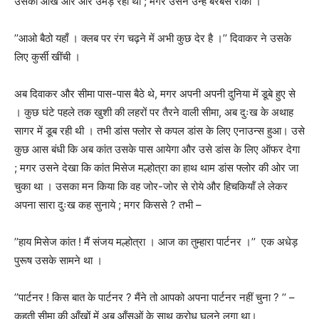
उसकी आँखें और और उमड़ रही थीं ; मगर उसने उन्हें बरबस रोका ।
’’
आओ बैठो यहाँ । क्लब पर रंग चढ़ने में अभी कुछ देर है ।
’’
दिवाकर ने उसके
लिए कुर्सी खींची ।
अब दिवाकर और सीमा पास-पास बैठे थे
,
मगर अपनी अपनी दुनिया में डूबे हुए से
। कुछ घंटे पहले तक खुशी की लहरों पर तैरने वाली सीमा
,
अब दुःख के अथाह
सागर में डूब रही थी । तभी डांस फ्लोर से कपल डांस के लिए एनाउन्स हुआ। उसे
कुछ आस बंधी कि अब कांत उसके पास आयेगा और उसे डांस के लिए ऑफर देगा
; मगर उसने देखा कि कांत मिसेज मल्होत्रा का हाथ थाम डांस फ्लोर की ओर जा
चुका था । उसका मन किया कि वह जोर-जोर से रोये और हिचकियॉं ले लेकर
अपना सारा दुःख कह सुनाये ; मगर किससे
?
तभी –
’’
हाय मिसेज कांत ! मैं संजय मल्होत्रा । आज का तुम्हारा पार्टनर ।
’’
एक अधेड़
पुरूष उसके सामने था ।
’’
पार्टनर ! किस बात के पार्टनर
?
मैंने तो आपको अपना पार्टनर नहीं चुना
? ’’ –
कहती सीमा की आँखों में अब आँसूओं के साथ क्रोध घुलने लगा था।