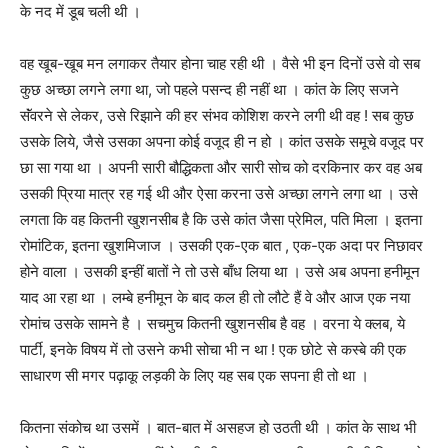
के नद में डूब चली थी ।
वह खूब-खूब मन लगाकर तैयार होना चाह रही थी । वैसे भी इन दिनों उसे वो सब
कुछ अच्छा लगने लगा था
,
जो पहले पसन्द ही नहीं था । कांत के लिए सजने
सॅंवरने से लेकर
,
उसे रिझाने की हर संभव कोशिश करने लगी थी वह ! सब कुछ
उसके लिये
,
जैसे उसका अपना कोई वजूद ही न हो । कांत उसके समूचे वजूद पर
छा सा गया था ।
अपनी सारी बौद्धिकता और सारी सोच को दरकिनार कर वह अब
उसकी प्रिया मात्र रह गई थी और ऐसा करना उसे अच्छा लगने लगा था । उसे
लगता कि वह कितनी खुशनसीब है कि उसे कांत जैसा प्रेमिल
,
पति मिला । इतना
रोमांटिक
,
इतना खुशमिजाज । उसकी एक-एक बात , एक-एक अदा पर निछावर
होने वाला । उसकी इन्हीं बातों ने तो उसे बाँध लिया था । उसे अब अपना हनीमून
याद आ रहा था । लम्बे हनीमून के बाद कल ही तो लौटे हैं वे और आज एक नया
रोमांच उसके सामने है । सचमुच कितनी खुशनसीब है वह । वरना ये क्लब
,
ये
पार्टी
,
इनके विषय में तो उसने कभी सोचा भी न था ! एक छोटे से कस्बे की एक
साधारण सी मगर पढ़ाकू लड़की के लिए यह सब एक सपना ही तो था ।
कितना संकोच था उसमें । बात-बात में असहज हो उठती थी । कांत के साथ भी