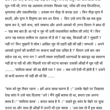
घुल गयी थी
;
मगर वह अहसास लगातार चिपका रहा
,
जोंक की तरह लिजलिजा
,
धृणास्पद और तकलीफदेह । उसका मन पीड़ा से कराह उठा । फिर पीड़ा घृणा में
बदली
,
और घृणा ने वितृष्णा का रूप धर लिया । फिर उसे लगा कि वह सब कुछ
खत्म कर दे
,
सारे बन्ध
,
सारे सम्बन्ध और अपने आपको भी ;मगर दिमाग ने बाधा दी
– ‘वाह क्या बात है! आ गई न तुम भी उसी तथाकथित सतीत्व की लपेट में ! फिर
अगर यह मामला सतीत्व पर ठहरता भी है तो
?
यह चाह
,
किसकी थी
?
तुम्हारी
?
नहीं न
?
फिर तुम्हारी ये सोच ! आखिर तुम भी ठहरी वही की वही ! सम्भलो । अपने
आपको दूसरों की कसौटी पर कसना कहॉं तक उचित है
?’
दिमाग उसे बार-बार
सहेज रहा था
,
मगर मन
?
अपनी तमाम स्त्रीवादी
धारणाओं के बावजूद वह सामान्य
नहीं हो पा रही थी और पिछली रात की घटना बारबार उसकी ऑंखों में घूम रही थी
………
’
साथिया क्लब
’
की वह बीती रात
?
उफ । क्या रातें ऐसी भी होती हैं
?
उसने
तो कभी कल्पना भी नहीं की थी कि …….
’’
शाम को तुम तैयार रहना । हमें आज क्लब चलना है ।
’’
उसके चेहरे पर जिज्ञासा
देख कांत ने उसे याद दिलाया
’’
अरे ! मैंने तुम्हें बताया तो था
,
हमारा एक अपना
क्लब है।
’’ ’
साथिया क्लब
’
। कपल क्लब है ये ।
’’
कहते हुए कांत के चेहरे पर कुछ
उभरा था और साथ ही ऑंखों में उभरी थी एक चमक ।
’
अब तक तो मैं इस क्लब