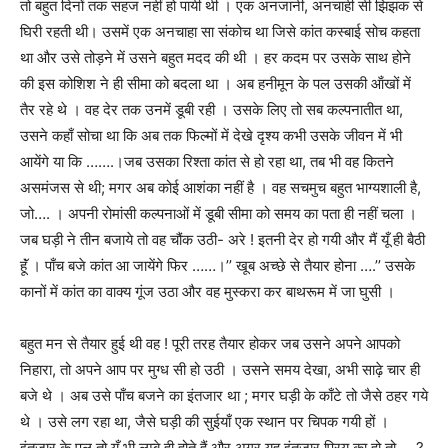
तो बहुत दिनों तक सहज नहीं हो पायी थी । एक अनजानी
,
अनचाही सी झिझक से
घिरी रहती थी। उसमें एक अनचाहा सा संकोच था जिसे कांत कस्बाई सोच कहता
था और उसे तोड़ने में उसने बहुत मदद की थी । हर कदम पर उसके साथ होने
की इस कोशिश ने ही सीमा को बदला था । अब हनीमून के पल उसकी ऑंखों में
तैर रहे थे । वह देर तक उनमें डूबी रही । उसके लिए तो सब कल्पनातीत था
,
उसने कहाँ सोचा था कि अब तक फिल्मों में देखे दृश्य कभी उसके जीवन में भी
आयेंगे या कि …….।जब उसका रिश्ता कांत से हो रहा था
,
तब भी वह कितने
असमंजस से थी; मगर अब कोई आशंका नहीं है । वह सचमुच बहुत भाग्यशाली है
,
जो…. । अपनी रोमांसी कल्पनाओं में डूबी सीमा को समय का पता ही नहीं चला ।
जब घड़ी ने तीन बजाये तो वह चौंक उठी- अरे ! इतनी देर हो गयी और मैं यूँ ही बैठी
हॅूं । पाँच बजे कांत आ जायेंगे फिर ……।
’’
खूब अच्छे से तैयार होना ….
’’
उसके
कानों में कांत का वाक्य गूंज उठा और वह मुस्करा कर बाथरूम में जा घुसी ।
बहुत मन से तैयार हुई थी वह ! पूरी तरह तैयार होकर जब उसने अपने आपको
निहारा
,
तो अपने आप पर मुग्ध सी हो उठी । उसने समय देखा
,
अभी साढ़े चार ही
बजे थे । अब उसे पाँच बजने का इंतजार था ; मगर घड़ी के काँटे तो जैसे ठहर गये
थे । उसे लग रहा था
,
जैसे घड़ी की सुईयाँ एक स्थान पर चिपक गयी हों ।
इंतजार के पल तो यूँ भी लम्बे ही होते हैं और अगर यह इंतजार प्रिय का हो तो…. ?