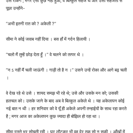
उसे रोकेंगे ; मगर ऐसा कुछ नहीं हुआ
,
वे बिल्कुल सहज थे और उसी सहजता से
पूछा उन्होंने-
’’
अभी इतनी रात को
?
अकेली
?’’
सीमा ने कोई जवाब नहीं दिया । बस हाँ में गर्दन हिलायी ।
’’
चलो मैं तुम्हें छोड़ देता हूँ ।
’’
वे चलने को तत्पर थे ।
’’
न ऽ नहीं मैं चली जाऊंगी । गाड़ी तो है न ।
’’
उसने उन्हें रोका और आगे बढ़ चली
।
वे देख रहे थे उसे । शायद समझ भी रहे थे
;
उसे और उसके मन को
;
उसकी
हलचल को। उसके जाने के बाद अब वे बिल्कुल अकेले थे । यह अकेलापन कोई
नई बात न थी । हर शनिवार को वे यूँ ही अकेले अपनी तन्हाईयों के साथ रहा करते
है ; मगर आज का अकेलापन कुछ ज्यादा ही बोझिल हो रहा था ।
सीमा रास्ते भर सोचती रही । घर लौटकर भी वह देर तक सो न सकी । आँखों में