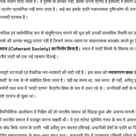
क स्थान दिया जाता है। वे पुरुषों के बराबर नहीं, बल्कि उनसे श्रेष्ठ हैं इसलिए वे हमारी आराध्
 प्रयोग प्रासंगिक नहीं माना जाता है। कई बार इसके प्रति नकारात्मक दृष्टिकोण भी उभर
डनवादी प्रयास है।
्वकालिक एवं सार्वभौमिक रूप से संतुष्टिप्रद मानने की भूल हमें उनकी वास्तविक स्थिति एवं
 विमर्श की अत्यंत समृद्ध परंपरा रही है जिसने समय-समय पर सकारात्मक हस्तक्षेप करते हु
्त समाज (Coherant Society) का निर्माण किया है।
भारत में स्त्री विमर्श के विकास प
े भारतीय स्त्री को एक नई पहचान दिलाई।
ई महत्वपूर्ण घटनाओं एवं वैचारिक मत-मतांतरों की सदी रही है। इस काल को
नवजागरण काल
क
ाब्दी’ के नाम से भी संबोधित किया जाता है। यही वह समय था, जब भारत ही नहीं, अपितु पूरे
स, जर्मनी तथा रूस में ‘स्त्री प्रश्न’ केंद्रीय विषय के रूप में उभर रहे थे। उन्नीसवीं सदी
मर्श प्रारंभ हो चुका था।
उस औपनिवेशिक आलोचना में निहित थीं जो भारतीय समाज को पिछड़ा हुआ और असभ्य मानती 
ारतीय समाज में मजबूत करना चाहती थी। वे एक श्रेष्ठ यूरोपीय नस्ल के रूप में असभ्य एवं 
ठता-बोध सिर्फ भारत के प्रति नहीं अपितु उन समस्त एशियाई-अफ्रीकी देशों के प्रति था 
ं यूरोपीय साम्राज्यवाद के साथ-साथ सुदृढ़ हुआ। शुरुआती दौर में प्राच्यवाद पश्चिमी दुनिया के