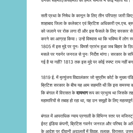
उनकी सहमति/असहमति का हमारे समाज में कोई महत्व था। ‘सत
सती प्रथा के निषेध के कानून के लिए तीन परिपत्र जारी क
शाहाबाद जिला के कलेक्टर एवं ब्रिटिश अधिकारी एम.एच. ब्
को जलाने पर रोक लगा दी और इस फैसले के लिए सरकार से म
करने का आग्रह किया। उन्हें विश्वास था कि भविष्य में लोग
1805 में इस मुद्दे पर पुनः विमर्श प्रारंभ हुआ जब बिहार क
मसले पर गवर्नर जनरल से पुनः निर्देश मांगा। सरकार के सचिव
गई है या नहीं? 1813 तक इस मुद्दे पर कोई स्पष्ट राय नहीं 
1819 ई. में मृत्युंजय विद्यालंकार जो सुप्रीम कोर्ट के मुख्य 
ब्रिटिश सरकार के बीच यह आम सहमति थी कि इस समस्या का सम
कि बंगाल में विरासत के
दायभाग
रूप का प्रभुत्व था जिसके तह
महामारियों से तबाह हो रहा था, यह उन समूहों के लिए महत्वप
बंगाल में आपराधिक न्याय प्रणाली के विभिन्न स्तर पर मज
ईस्ट इंडिया कंपनी, ब्रिटिश गवर्नर जनरल और परिषद के अधिक
के आदेश पर दीवानी अदालतों में विवाह, तलाक, विरासत, उत्तराधि