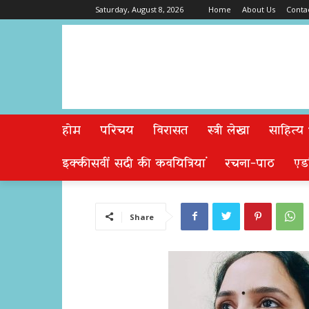
Saturday, August 8, 2026
Home
About Us
Conta
होम
परिचय
विरासत
स्त्री लेखा
साहित्य
इक्कीसवीं सदी की कवयित्रियां
रचना-पाठ
एड
Share