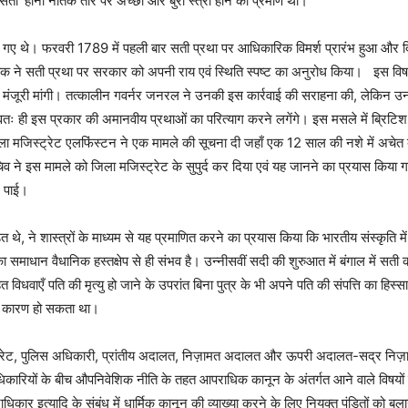
ी’ होना नैतिक तौर पर अच्छी और बुरी स्त्री होने का प्रमाण था।
िए गए थे। फरवरी 1789 में पहली बार सती प्रथा पर आधिकारिक विमर्श प्रारंभ हुआ और
रुक ने सती प्रथा पर सरकार को अपनी राय एवं स्थिति स्पष्ट का अनुरोध किया। इस विष
ंजूरी मांगी। तत्कालीन गवर्नर जनरल ने उनकी इस कार्रवाई की सराहना की, लेकिन उ
 स्वतः ही इस प्रकार की अमानवीय प्रथाओं का परित्याग करने लगेंगे। इस मसले में ब्रिट
े ज़िला मजिस्ट्रेट एलफिंस्टन ने एक मामले की सूचना दी जहाँ एक 12 साल की नशे में अच
 ने इस मामले को जिला मजिस्ट्रेट के सुपुर्द कर दिया एवं यह जानने का प्रयास किया गया
बन पाई।
पंडित थे, ने शास्त्रों के माध्यम से यह प्रमाणित करने का प्रयास किया कि भारतीय संस्कृति 
ाधान वैधानिक हस्तक्षेप से ही संभव है। उन्नीसवीं सदी की शुरुआत में बंगाल में सत
त विधवाएँ पति की मृत्यु हो जाने के उपरांत बिना पुत्र के भी अपने पति की संपत्ति का ह
ूर्ण कारण हो सकता था।
िस्ट्रेट, पुलिस अधिकारी, प्रांतीय अदालत, निज़ामत अदालत और ऊपरी अदालत-सद्र निज़
ारियों के बीच औपनिवेशिक नीति के तहत आपराधिक कानून के अंतर्गत आने वाले विषयों में
कार इत्यादि के संबंध में धार्मिक कानून की व्याख्या करने के लिए नियुक्त पंडितों को बुल