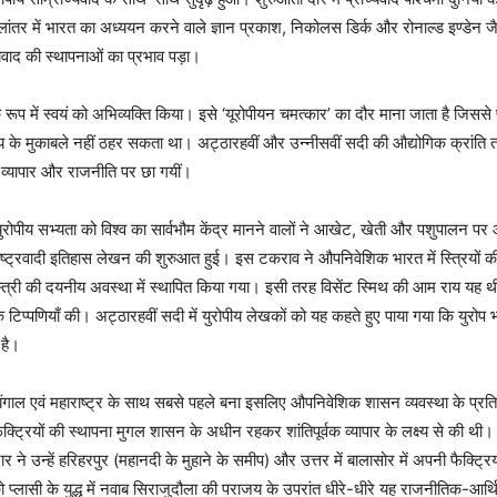
लांतर में भारत का अध्ययन करने वाले ज्ञान प्रकाश, निकोलस डिर्क और रोनाल्ड इण्डेन ज
ाच्यवाद की स्थापनाओं का प्रभाव पड़ा।
रूप में स्वयं को अभिव्यक्ति किया। इसे ‘यूरोपीयन चमत्कार’ का दौर माना जाता है जिससे प
ाज्य के मुकाबले नहीं ठहर सकता था। अट्ठारहवीं और उन्नीसवीं सदी की औद्योगिक क्रां
ं व्यापार और राजनीति पर छा गयीं।
रोपीय सभ्यता को विश्व का सार्वभौम केंद्र मानने वालों ने आखेट, खेती और पशुपालन पर आध
ें राष्ट्रवादी इतिहास लेखन की शुरुआत हुई। इस टकराव ने औपनिवेशिक भारत में स्त्रियों
िंदू स्त्री की दयनीय अवस्था में स्थापित किया गया। इसी तरह विसेंट स्मिथ की आम राय यह 
 टिप्पणियाँ की। अट्ठारहवीं सदी में युरोपीय लेखकों को यह कहते हुए पाया गया कि युरोप भौ
 है।
ा बंगाल एवं महाराष्ट्र के साथ सबसे पहले बना इसलिए औपनिवेशिक शासन व्यवस्था के प्रति मुख
फैक्ट्रियों की स्थापना मुगल शासन के अधीन रहकर शांतिपूर्वक व्यापार के लक्ष्य से की
 उन्हें हरिहरपुर (महानदी के मुहाने के समीप) और उत्तर में बालासोर में अपनी फैक्ट्रिया
ो प्लासी के युद्ध में नवाब सिराजुदौला की पराजय के उपरांत धीरे-धीरे यह राजनीतिक-आर्थि