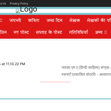
ct Us
Privacy Policy
जयन्ती
कविता
जन्म दिन
लेखक
लेखकों की पत्न
मिन
नए पोस्ट
सप्ताह के पोस्ट
गतिविधियाँ
अन्य
नताशा एम ए (हिन्दी साहित्य) संग्रह-
रचनाएँ प्रकाशित संप्रति - अध
………………………….