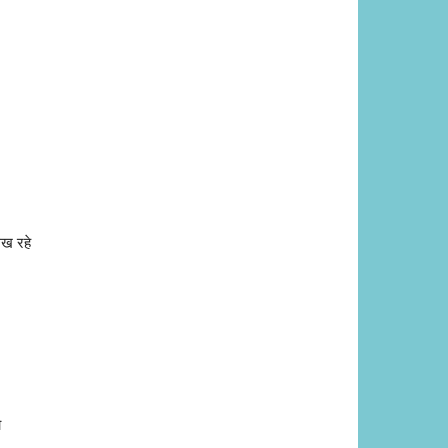
लिख रहे
ो