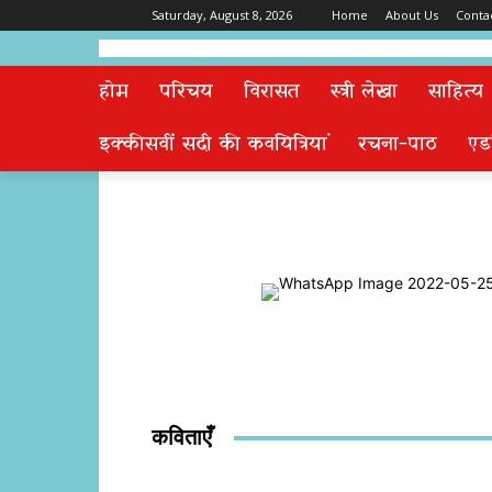
Saturday, August 8, 2026
Home
About Us
Conta
होम
परिचय
विरासत
स्त्री लेखा
साहित्य
इक्कीसवीं सदी की कवयित्रियां
रचना-पाठ
एड
Share
कविताएँ