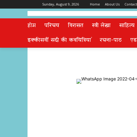
Sunday, August 9, 2026
Home
About Us
Contact
होम
परिचय
विरासत
स्त्री लेखा
साहित्य
इक्कीसवीं सदी की कवयित्रियां
रचना-पाठ
एड
Share