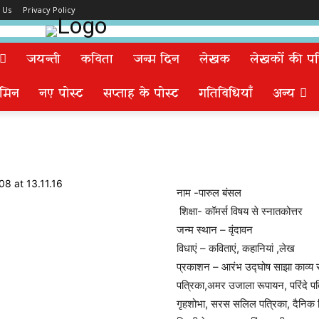
 Us
Privacy Policy
जयन्ती
कविता
जन्म दिन
लेखक
लेखकों की पत्न
मिन
नए पोस्ट
सप्ताह के पोस्ट
गतिविधियाँ
अन्य
नाम -पारुल बंसल
शिक्षा- कॉमर्स विषय से स्नातकोत्तर
जन्म स्थान – वृंदावन
विधाएं – कविताएं, कहानियां ,लेख
प्रकाशन – आरंभ उद्घोष साझा काव्य
पत्रिका,अमर उजाला रूपायन, परिंदे पत
गृहशोभा, सरस सलिल पत्रिका, दैनिक वि