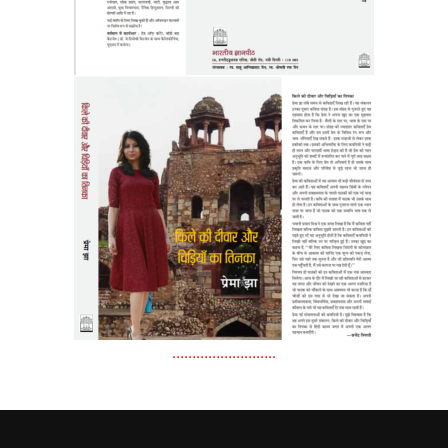
……………………..