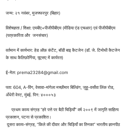
जन्म: २१ नवंबर, मुजफ्फरपुर (बिहार)
विशेषज्ञता / शिक्षा: एमबीए+पीजीपीबीएम (मीडिया एंड एचआर) एवं पीजीपीबीएम
(पत्रकारिता और जनसंचार)
वर्तमान में कार्यभार: हेड ऑफ़ कंटेंट, बॉडी बाइ कैटजेन (डॉ. जे. टिमोथी कैटजेन
के साथ कैलिफ़ोर्निया, यूएसए में कार्यरत)
ई-मेल: prema23284@gmail.com
पता: 604, A-विंग, वेसावा-मांगेला मच्छीमार बिल्डिंग, जुहू-वर्सोवा लिंक रोड,
अँधेरी वेस्ट, मुंबई. पिन: ४०००५३
प्रथम काव्य संग्रह “हरे पत्ते पर बैठी चिड़ियाँ” वर्ष २००९ में जागृति साहित्य
प्रकाशन, पटना से प्रकाशित।
दूसरा काव्य-संग्रह, “किले की दीवार और चिड़ियाँ का तिनका” भारतीय ज्ञानपीठ