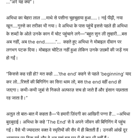
…
“
अरे यह क्या
”
।
अभिधा का चेहरा लाल ….माथे से पसीना चुहचुहाया हुआ…..। नई पीढ़ी
,
नया
खून….गुस्से का तरीका भी नया। वे अभिधा के पास पहुंचें इससे पहले ही अभिधा
के शब्दों के ओले उनके कान में चोट पहुंचाने लगे
—“
बहुत सुन ली तुम्हारी….बस
अब नहीं
,
अब
the end………”…
कहते हुए अभिधा ने मोबाइल दीवान पर
लगभग पटक दिया। मोबाइल चोटिल नहीं हुआ लेकिन उनके ज़ख़्मों की जड़ें नम
हो गईं।
“
किससे कह रही हो
?
मत कहो ….
’the end’
कहने से पहले
‘beginning’
याद
कर लो…रिश्तों की बिगिनिंग का सिरा थाम लो
,
बस
the end
वहीं
end
हो
जाएगा। कभी-कभी जुबां से निकले अल्फाज़ सच हो जाते हैं और इंसान पछताता
रह जाता है।
”
अतुल तो बात-बात में कहता है
—‘
ये हमारी ज़िंदगी का आखिरी पन्ना है
’… –
अभिधा
बुदबुदाई। अभिधा के कहे
‘The End’
से वे अपने जीवन की बिगिनिंग में पहुंच
गईं। वैसे भी ज्यादातर वक्‍त वे स्मृतियों की सैर में ही बिताती हैं। उनकी आंखें दूर
आसमान पर टिक गई और वे अब यहां इस घर में हो कर भी नहीं हैं।