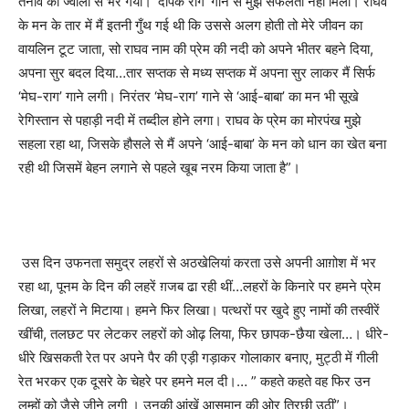
तनाव की ज्वाला से भर गया।
‘
दीपक राग
’
गाने से मुझे सफलता नहीं मिली। राघव
के मन के तार में मैं इतनी गुँथ गई थी कि उससे अलग होती तो मेरे जीवन का
वायलिन टूट जाता
,
सो राघव नाम की प्रेम की नदी को अपने भीतर बहने दिया
,
अपना सुर बदल दिया…तार सप्तक से मध्य सप्तक में अपना सुर लाकर मैं सिर्फ
‘
मेघ-राग
’
गाने लगी। निरंतर
‘
मेघ-राग
’
गाने से
‘
आई-बाबा
’
का मन भी सूखे
रेगिस्तान से पहाड़ी नदी में तब्दील होने लगा। राघव के प्रेम का मोरपंख मुझे
सहला रहा था
,
जिसके हौसले से मैं अपने
‘
आई-बाबा
’
के मन को धान का खेत बना
रही थी जिसमें बेहन लगाने से पहले खूब नरम किया जाता है
”
।
उस दिन उफनता समुद्र लहरों से अठखेलियां करता उसे अपनी आग़ोश में भर
रहा था
,
पूनम के दिन की लहरें ग़जब ढा रही थीं…लहरों के किनारे पर हमने प्रेम
लिखा
,
लहरों ने मिटाया। हमने फिर लिखा। पत्थरों पर खुदे हुए नामों की तस्वीरें
खींची
,
तलछट पर लेटकर लहरों को ओढ़ लिया
,
फिर छापक-छैया खेला…। धीरे-
धीरे खिसकती रेत पर अपने पैर की एड़ी गड़ाकर गोलाकार बनाए
,
मुट्ठी में गीली
रेत भरकर एक दूसरे के चेहरे पर हमने मल दी।…
”
कहते कहते वह फिर उन
लम्हों को जैसे जीने लगी । उनकी आंखें आसमान की ओर तिरछी उठीं
”
।