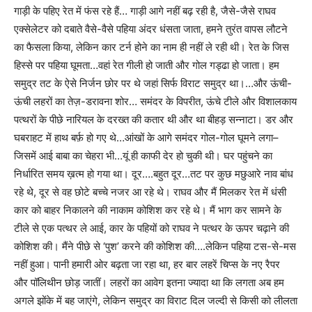
गाड़ी के पहिए रेत में फंस रहे हैं… गाड़ी आगे नहीं बढ़ रही है
,
जैसे-जैसे राघव
एक्‍सेलेटर को दबाते वैसे-वैसे पहिया अंदर धंसता जाता
,
हमने तुरंत वापस लौटने
का फैसला किया
,
लेकिन कार टर्न होने का नाम ही नहीं ले रही थी। रेत के जिस
हिस्से पर पहिया घूमता…वहां रेत गीली हो जाती और गोल गड्ढा हो जाता। हम
समुद्र तट के ऐसे निर्जन छोर पर थे जहां सिर्फ विराट समुद्र था।…और ऊंची-
ऊंची लहरों का तेज़-डरावना शोर… समंदर के विपरीत
,
ऊंचे टीले और विशालकाय
पत्थरों के पीछे नारियल के दरख्त की कतार थी और था बीहड़ सन्नाटा। डर और
घबराहट में हाथ बर्फ़ हो गए थे…आंखों के आगे समंदर गोल-गोल घूमने लगा–
जिसमें आई बाबा का चेहरा भी…यूं ही काफी देर हो चुकी थी। घर पहुंचने का
निर्धारित समय ख़त्म हो गया था। दूर….बहुत दूर…तट पर कुछ मछुआरे नाव बांध
रहे थे
,
दूर से वह छोटे बच्चे नजर आ रहे थे। राघव और मैं मिलकर रेत में धंसी
कार को बाहर निकालने की नाकाम कोशिश कर रहे थे। मैं भाग कर सामने के
टीले से एक पत्थर ले आई
,
कार के पहियों को राघव ने पत्थर के ऊपर चढ़ाने की
कोशिश की। मैंने पीछे से
‘
पुश
’
करने की कोशिश की….लेकिन पहिया टस-से-मस
नहीं हुआ। पानी हमारी ओर बढ़ता जा रहा था
,
हर बार लहरें चिप्स के नए रैपर
और पॉलिथीन छोड़ जातीं। लहरों का आवेग इतना ज्यादा था कि लगता अब हम
अगले झोंके में बह जाएंगे
,
लेकिन समुद्र का विराट दिल जल्दी से किसी को लीलता