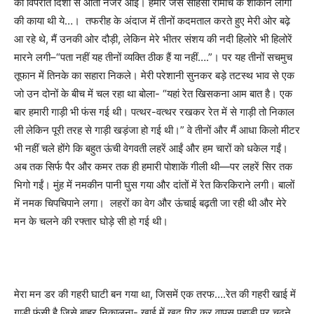
की विपरीत दिशा से आती नजर आई। हमारे जैसे साहसी रोमांच के शौकीन लोगों
की काया थी ये…। तफरीह के अंदाज में तीनों कदमताल करते हुए मेरी ओर बढ़े
आ रहे थे
,
मैं उनकी ओर दौड़ी
,
लेकिन मेरे भीतर संशय की नदी हिलोरे भी हिलोरें
मारने लगी–
“
पता नहीं यह तीनों व्यक्ति ठीक हैं या नहीं….
”
। पर यह तीनों सचमुच
तूफान में तिनके का सहारा निकले। मेरी परेशानी सुनकर बड़े तटस्थ भाव से एक
जो उन दोनों के बीच में चल रहा था बोला-
“
यहां रेत खिसकना आम बात है। एक
बार हमारी गाड़ी भी फंस गई थी। पत्थर-वत्थर रखकर रेत में से गाड़ी तो निकाल
ली लेकिन पूरी तरह से गाड़ी खड़ंजा हो गई थी।
”
वे तीनों और मैं आधा किलो मीटर
भी नहीं चले होंगे कि बहुत ऊंची वेगवती लहरें आईं और हम चारों को धकेल गईं।
अब तक सिर्फ पैर और कमर तक ही हमारी पोशाकें गीली थी
—
पर लहरें सिर तक
भिगो गईं। मुंह में नमकीन पानी घुस गया और दांतों में रेत किरकिराने लगी। बालों
में नमक चिपचिपाने लगा। लहरों का वेग और ऊंचाई बढ़ती जा रही थी और मेरे
मन के चलने की रफ्तार घोड़े सी हो गई थी।
मेरा मन डर की गहरी घाटी बन गया था
,
जिसमें एक तरफ….रेत की गहरी खाई में
गाड़ी फंसी है जिसे बाहर निकालना- खाई में खुद गिर कर वापस पहाड़ी पर चढ़ने