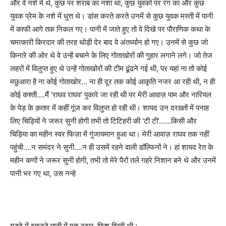
और वे नशे में थे
,
कुछ पर शराब का नशा था
,
कुछ युवकों पर रंग का और कुछ
युवक प्रेम के नशे में धुत्त थे। डांस करते करते उनमें से कुछ युवक मस्ती में पानी
में काफी आगे तक निकल गए। पानी में जाते हुए तो वे दिखे पर पौराणिक कथा के
चमत्कारी किरदार की तरह थोड़ी देर बाद वे अंतर्ध्यान हो गए। उनमें से कुछ जो
किनारे की ओर थे वे उन्हें बचाने के लिए गोताखोरों की गुहार लगाने लगे। जो तेज
लहरों में विलुप्त हुए थे उन्हें गोताखोरों की टीम ढूंढने गई थी
,
पर यहां ना तो कोई
मछुआरा है ना कोई गोताखोर… ना ही दूर तक कोई आकृति नजर आ रही थी
,
न ही
कोई कश्ती….मैं
‘
राघव राघव
’
पुकारे जा रही थी पर मेरी आवाज़ पाम और नारियल
के पेड़ के क़तार में कहीं गूंज कर विलुप्त हो रही थी। शायद उन दरख़्तों में पनाह
लिए चिड़ियों ने जरूर सुनी होगी तभी तो टिटिहरी की
‘
टी टी
’……
किसी और
चिड़िया का महीन स्वर फिज़ा में गुंजायमान हुआ था। मेरी आवाज़ राघव तक नहीं
पहुंची….न समंदर ने सुनी….न ही उसमें रहने वाली डॉल्फिनों ने। हां शायद रेत के
महीन कणों ने जरूर सुनी होगी
,
तभी तो मेरे पैरों तले गहरे निशान बने थे और उनमें
पानी भर गए था
,
उस नन्हे
गड्ढे में इकट्ठे पानी में एक स्टार-फिश दिखी थी।