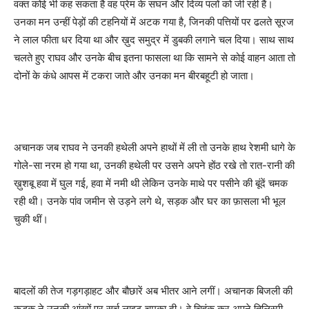
वक्त कोई भी कह सकता है वह प्रेम के सघन और दिव्य पलों को जी रही हैं।
उनका मन उन्हीं पेड़ों की टहनियों में अटक गया है
,
जिनकी पत्तियों पर ढलते सूरज
ने लाल फीता धर दिया था और ख़ुद समुद्र में डुबकी लगाने चल दिया। साथ साथ
चलते हुए राघव और उनके बीच इतना फासला था कि सामने से कोई वाहन आता तो
दोनों के कंधे आपस में टकरा जाते और उनका मन बीरबहूटी हो जाता।
अचानक जब राघव ने उनकी हथेली अपने हाथों में ली तो उनके हाथ रेशमी धागे के
गोले-सा नरम हो गया था
,
उनकी हथेली पर उसने अपने होंठ रखे तो रात-रानी की
ख़ुशबू हवा में घुल गई
,
हवा में नमी थी लेकिन उनके माथे पर पसीने की बूंदें चमक
रही थी। उनके पांव जमीन से उड़ने लगे थे
,
सड़क और घर का फ़ासला भी भूल
चुकी थीं।
बादलों की तेज गड़गड़ाहट और बौछारें अब भीतर आने लगीं। अचानक बिजली की
कड़क ने उनकी आंखों पर सर्च लाइट चमका दी। वे चिहुंक कर अपने तिलिस्मी