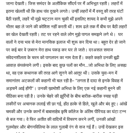
जाना देखती। जिस समंदर के अलौकिक सौंदर्य पर मैं अभिभूत रहती। लहरों में
इतना खेलती थी कि हाथ पांव दुखने लगते। उन्हीं लहरों में मैं वस्तु की तरह घंटों
बैठी रहती
,
लहरें भी मुझे चट्टान मान चुकी थीं इसलिए शायद वे कभी मुझे अपने
भीतर बहा ले जाने की कोशिश नहीं करती थीं। शाम ढले तक मैं बीच पर बैठी लहरों
का खेल देखती रहती। तट पर रहने वाले लोग मुझे पागल समझने लगे थे। घर
वालों ने दया भाव से मेरा मानसिक इलाज भी शुरू कर दिया था। बहुत देर हो जाने
पर कई बार वे ज़बरन मेरा हाथ पकड़ कर घर ले जाते। दरअसल समाज
संवेदनशीलता के चरम को पागलपन का नाम देता हैं। कहते कहते उनकी बूढी
आवाज़ कंपकंपाने लगी। इसके बाद कुछ पलों का मौन…जो अभिधा के लिए असह्य
था
,
वह एक कथानक की तरह आगे सुनने को आतुर थी। उसके युवा-मन में
समानांतर अटकलों की कहानी भी चल रही है–
“
लगता है दादा से इनके विवाह में
अड़चनें आई होंगी
”
। उनकी ख़ामोशी अभिधा के लिए एक नई कहानी बुनने की
पीठिका बना रही है। उनके चेहरे की झुर्रियों के बीच बारीक-बारीक स्याह पड़ी
लकीरों पर अचानक ललाई सी छा गई
,
होंठ हल्के से हिले
,
खुले और बंद हुए। आंखें
चमकी और उनके कानों में बाबासाहेब कृषि कॉलेज के अंतिम पीरियड का घंटा टन्न
से बज गया। वे फिर अतीत की वादियों में विचरण करने लगीं
,
उनकी आंखों
गुलमोहर और बोगनविलिया के लाल गुलाबी रंग से सज गई हैं। उन्हें देखकर इस