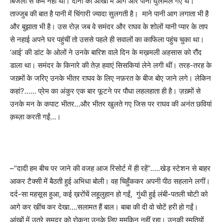
बिजली से कम नहीं थीं। दोनों की आंखों में आग और पानी घुलमिल गए थे।
ताज्जुब की बात है पानी में चिंगारी ज्यादा सुलगती है। माने पानी आग लगाता भी है
और बुझाता भी है। उस रोज़ जब वे समंदर और राघव के शोलों यानी प्यार के ताप
से नहाई अपने घर पहुंचीं तो उससे पहले ही सवालों का काफिला पहुंच चुका था।
‘
आई
’
की डांट के ओलों ने उनके बारिश वाले दिन के मख़मली अहसास को रौंद
डाला था। समंदर के किनारे की तेज़ हवाएं सिसकियां लेने लगी थीं। तरह-तरह के
जख़्मों के जरिए उनके भीतर राघव के लिए नफ़रत के बीज बोए जाने लगे। लेकिन
कहां
?……
प्रेम का अंकुर एक बार फूटने पर पौधा लहलहाता ही है। ज़ख़्मों से
उनके मन के कपाट भीतर…और भीतर खुलते गए जिस पर राघव की अनंत छवियां
क़ब्ज़ा करती गईं…।
–
“
दादी हम बीच पर जाने की वजह आज रिसोर्ट में ही रहें
”…..
खेड़ स्टेशन से बाहर
आकर टैक्सी में बैठती हुई अभिधा बोली। वह चिहुँककर अपनी पीठ सहलाने लगीं।
दर्द-सा महसूस हुआ
,
कई ख़रोंचें लहूलुहान हो गईं
,
गुंथी हुई लंबी-पतली चोटी को
आगे कर खींच कर देखा….सलामत हैं बाल। बाबा की दी वो चोटें हरी हो गईं।
आंखों में उतरे समुद्र को रोकना उनके लिए मुमकिन नहीं रहा। उनकी स्मृतियों