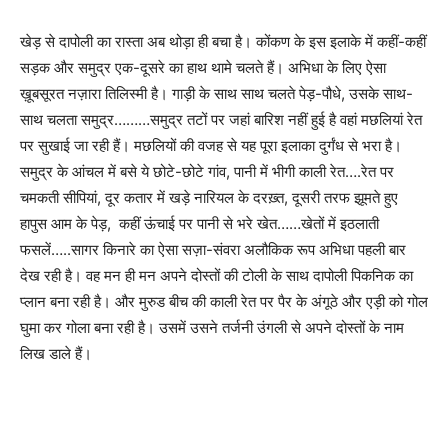
खेड़ से दापोली का रास्ता अब थोड़ा ही बचा है। कोंकण के इस इलाके में कहीं-कहीं
सड़क और समुद्र एक-दूसरे का हाथ थामे चलते हैं। अभिधा के लिए ऐसा
ख़ूबसूरत नज़ारा तिलिस्मी है। गाड़ी के साथ साथ चलते पेड़-पौधे
,
उसके साथ-
साथ चलता समुद्र………समुद्र तटों पर जहां बारिश नहीं हुई है वहां मछलियां रेत
पर सुखाई जा रही हैं। मछलियों की वजह से यह पूरा इलाका दुर्गंध से भरा है।
समुद्र के आंचल में बसे ये छोटे-छोटे गांव
,
पानी में भीगी काली रेत….रेत पर
चमकती सीपियां
,
दूर कतार में खड़े नारियल के दरख़्त
,
दूसरी तरफ झूमते हुए
हापुस आम के पेड़
,
कहीं ऊंचाई पर पानी से भरे खेत……खेतों में इठलाती
फसलें…..सागर किनारे का ऐसा सज़ा-संवरा अलौकिक रूप अभिधा पहली बार
देख रही है। वह मन ही मन अपने दोस्तों की टोली के साथ दापोली पिकनिक का
प्लान बना रही है। और मुरुड बीच की काली रेत पर पैर के अंगूठे और एड़ी को गोल
घुमा कर गोला बना रही है। उसमें उसने तर्जनी उंगली से अपने दोस्तों के नाम
लिख डाले हैं।