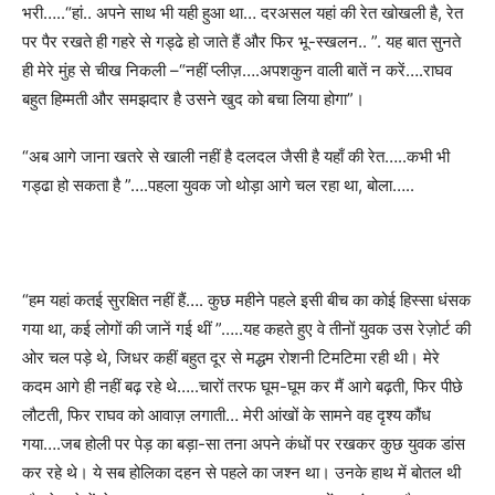
भरी…..
“
हां.. अपने साथ भी यही हुआ था… दरअसल यहां की रेत खोखली है
,
रेत
पर पैर रखते ही गहरे से गड्ढे हो जाते हैं और फिर भू-स्खलन..
”.
यह बात सुनते
ही मेरे मुंह से चीख निकली –
“
नहीं प्‍लीज़….अपशकुन वाली बातें न करें….राघव
बहुत हिम्मती और समझदार है उसने खुद को बचा लिया होगा
”
।
“
अब आगे जाना खतरे से खाली नहीं है दलदल जैसी है यहाँ की रेत…..कभी भी
गड्ढा हो सकता है
”….
पहला युवक जो थोड़ा आगे चल रहा था
,
बोला…..
“
हम यहां कतई सुरक्षित नहीं हैं…. कुछ महीने पहले इसी बीच का कोई हिस्सा धंसक
गया था
,
कई लोगों की जानें गई थीं
”…..
यह कहते हुए वे तीनों युवक उस रेज़ोर्ट की
ओर चल पड़े थे
,
जिधर कहीं बहुत दूर से मद्धम रोशनी टिमटिमा रही थी। मेरे
कदम आगे ही नहीं बढ़ रहे थे…..चारों तरफ घूम-घूम कर मैं आगे बढ़ती
,
फिर पीछे
लौटती
,
फिर राघव को आवाज़ लगाती… मेरी आंखों के सामने वह दृश्य कौंध
गया….जब होली पर पेड़ का बड़ा-सा तना अपने कंधों पर रखकर कुछ युवक डांस
कर रहे थे। ये सब होलिका दहन से पहले का जश्‍न था। उनके हाथ में बोतल थी