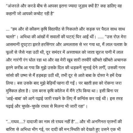
“
अंजरले और करडे बीच से आपका इतना ज्यादा जुड़ाव क्यों है
?
कह डालिए वह
कहानी जो आपको कचोट रही है
”
…
“
हम और वो कोंकण कृषि विद्यापीठ से निकलते और सड़क पर पैदल साथ साथ
चलते
”
। अभिधा की आंखों में सवालों की घटाएं घिर आईं थीं। …..
“
उस रोज़ मेरा
आसमानी दुपट्टा झरते हरसिंगार और अमलतास से भर गया था
,
मैं लाल पलाश के
फूलों से जैसे नहा उठी थी
,
दूर समंदर में अस्ताचल को जाता सूरज पानी में लाल
और नारंगी रंग घोल रहा था और वह मेरी खूब सारी तस्वीरें खींचते खींचते अचानक
इतने करीब आ गया कि मुझे उसके दिल की धड़कनें सुनाई देने लगीं
,
उसकी गरम
सांसो की उष्मा से मैं हड़बड़ा उठी थी
,
तभी दूर से आते बाबा के दोस्त ने हमें देख
लिया। बस उसके बाद मुझे बेड़ियाँ पहना दी गईं। पर बहती हवा को रोकना जरा
मुश्किल होता है। उस बरस कृषि कॉलेज में मैंने टॉप किया था। इसी बिना पर
‘
आई-बाबा
’
को आगे पढ़ाई जारी रखने के लिए मैं कन्विंस कर पाई थी। इस तरह
पढ़ाई और चुपके-चुपके राघव से मिलना भी जारी रहा
”
।
“…
राघव….
?
दादाजी का नाम तो राघव नहीं है
”…
और भी अनगिनत प्रश्नों की
बारिश से अभिधा भीग गई
,
पर दादी की मन:स्थिति को देखते हुए उसने एक भी