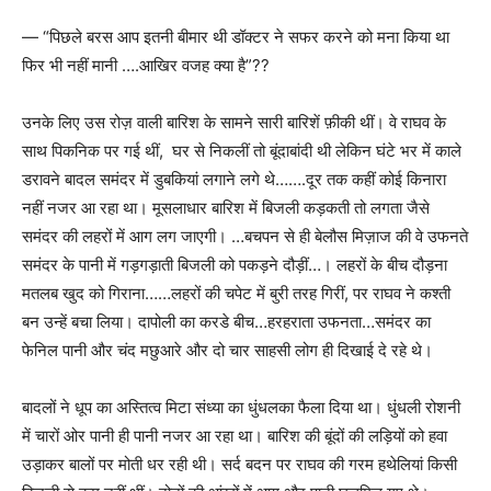
—
“
पिछले बरस आप इतनी बीमार थी डॉक्टर ने सफर करने को मना किया था
फिर भी नहीं मानी ….आखिर वजह क्या है
”??
उनके लिए उस रोज़ वाली बारिश के सामने सारी बारिशें फ़ीकी थीं। वे राघव के
साथ पिकनिक पर गई थीं
,
घर से निकलीं तो बूंदाबांदी थी लेकिन घंटे भर में काले
डरावने बादल समंदर में डुबकियां लगाने लगे थे…….दूर तक कहीं कोई किनारा
नहीं नजर आ रहा था। मूसलाधार बारिश में बिजली कड़कती तो लगता जैसे
समंदर की लहरों में आग लग जाएगी। …बचपन से ही बेलौस मिज़ाज की वे उफनते
समंदर के पानी में गड़गड़ाती बिजली को पकड़ने दौड़ीं…। लहरों के बीच दौड़ना
मतलब खुद को गिराना……लहरों की चपेट में बुरी तरह गिरीं
,
पर राघव ने कश्ती
बन उन्हें बचा लिया। दापोली का करडे बीच…हरहराता उफनता…समंदर का
फेनिल पानी और चंद मछुआरे और दो चार साहसी लोग ही दिखाई दे रहे थे।
बादलों ने धूप का अस्तित्व मिटा संध्या का धुंधलका फैला दिया था। धुंधली रोशनी
में चारों ओर पानी ही पानी नजर आ रहा था। बारिश की बूंदों की लड़ियों को हवा
उड़ाकर बालों पर मोती धर रही थी। सर्द बदन पर राघव की गरम हथेलियां किसी