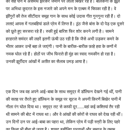
को सह पाने में असमर्थ झरकर जमीन पर लाली बिखेर रहे हैं। बालकनी के झूले
पर अभिधा कुदरत के इस नजारे को अपने मन के एल्बम में चिपका रही है। वे
झींगुरों की तेज सीटीदार समूह गान के साथ कोई उदास गीत गुनगुना रही हैं। दो
लताएं आपस में गलबहियां डाले प्रेम में लिप्त है। ठूंठ जैसे बांस के दो पेड़ एक दूसरे
को छूते हुए सरसरा रहे हैं। रुकी हुई बारिश फिर शोर करने लगी है। सामने
हरहराते समंदर की लहरें इतनी ऊंची उठ रही है कि जैसे अभी उड़कर कमरे के
भीतर आकर उन्हें बहा ले जाएंगी। पानी के बारीक-बारीक फ़ाहे हवा के कणों में
नमक घोल रहे हैं। होठों पर जीभ फिराते ही मुंह का स्वाद नमकीन हो रहा है।
उनकी झुर्रीदार आंखों में अतीत का सैलाब उमड़ आया है।
एक दिन जब वह अपने आई-बाबा के साथ समुद्र में डॉल्फिन देखने गई थीं
,
पानी
की सतह पर तैरते हुए डॉल्फिन के समूह पर सूरज ने अपनी किरणें बिखेर पानी में
नीला रंग घोल दिया था। समुद्र तट से काफी दूर……वहां कई कश्तियां तैर रही
थी सामने की बोट में राघव था। और वे आंखों की कोरों से राघव को देख रही थीं।
उन दिनों उन पर आई-बाबा का पहरा था
,
लेकिन प्रेम में पड़ी स्त्री के लिए पहरे
का किला भी बौना हो जाता है। शायद इसीलिए घरवालों और समाज के तमाम