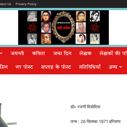
tact Us
Privacy Policy
जयन्ती
कविता
जन्म दिन
लेखक
लेखकों की पत्न
मिन
नए पोस्ट
सप्ताह के पोस्ट
गतिविधियाँ
अन्य
डॉ० रजनी दिसोदिया
जन्म : 26 सितम्बर 1971 हरियाणा