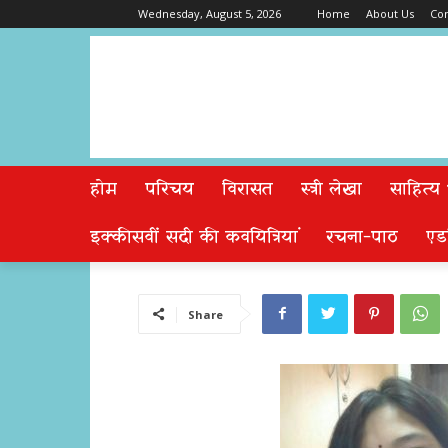
Wednesday, August 5, 2026
Home
About Us
Con
होम
परिचय
विरासत
स्त्री लेखा
साहित्य
इक्कीसवीं सदी की कवयित्रियां
रचना-पाठ
एड
Share