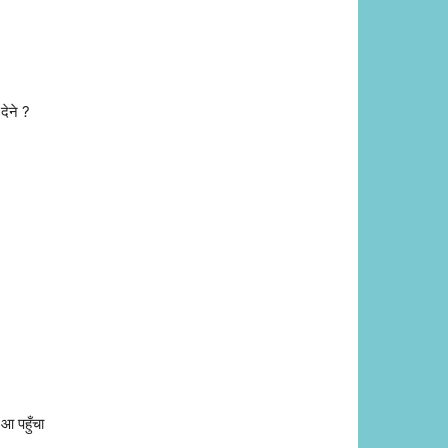
देने ?
आ पहुँचा