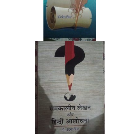
……………………….