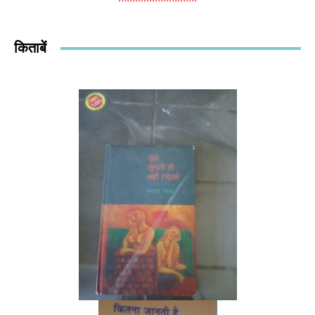
किताबें