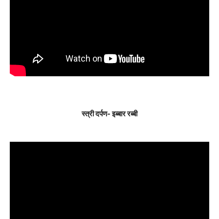
स्त्री दर्पण- इब्बार रब्बी