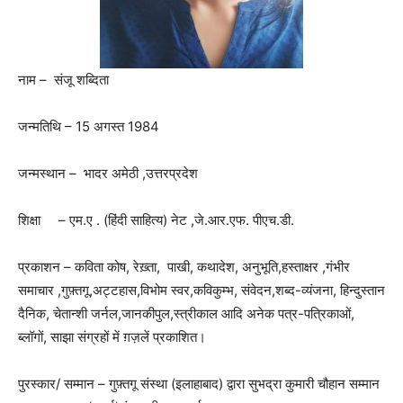
नाम – संजू शब्दिता
जन्मतिथि – 15 अगस्त 1984
जन्मस्थान – भादर अमेठी ,उत्तरप्रदेश
शिक्षा – एम.ए . (हिंदी साहित्य) नेट ,जे.आर.एफ. पीएच.डी.
प्रकाशन – कविता कोष, रेख़्ता, पाखी, कथादेश, अनुभूति,हस्ताक्षर ,गंभीर
समाचार ,गुफ़्तगू,अट्टहास,विभोम स्वर,कविकुम्भ, संवेदन,शब्द-व्यंजना, हिन्दुस्तान
दैनिक, चेतान्शी जर्नल,जानकीपुल,स्त्रीकाल आदि अनेक पत्र-पत्रिकाओं,
ब्लॉगों, साझा संग्रहों में ग़ज़लें प्रकाशित।
पुरस्कार/ सम्मान – गुफ़्तगू संस्था (इलाहाबाद) द्वारा सुभद्रा कुमारी चौहान सम्मान