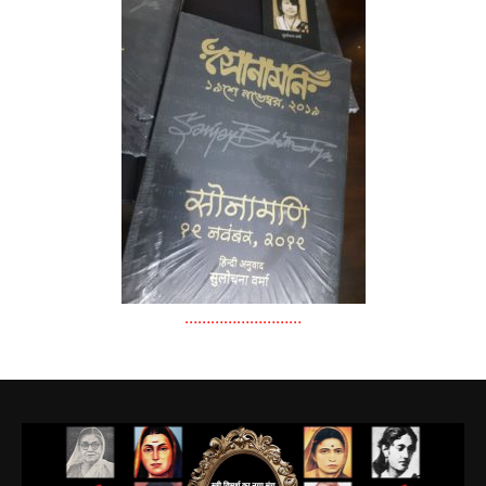
………………………