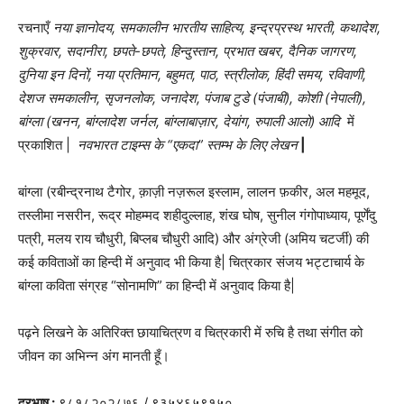
रचनाएँ
नया ज्ञानोदय, समकालीन भारतीय साहित्य, इन्द्रप्रस्थ भारती, कथादेश,
शुक्रवार, सदानीरा, छपते-छपते, हिन्दुस्तान, प्रभात खबर, दैनिक जागरण,
दुनिया इन दिनों, नया प्रतिमान, बहुमत, पाठ, स्त्रीलोक, हिंदी समय, रविवाणी,
देशज समकालीन, सृजनलोक, जनादेश, पंजाब टुडे (पंजाबी), कोशी (नेपाली),
बांग्ला (खनन, बांग्लादेश जर्नल, बांग्लाबाज़ार, देयांग, रुपाली आलो) आदि
में
प्रकाशित |
नवभारत टाइम्स के “एकदा” स्तम्भ के लिए लेखन
|
बांग्ला (रबीन्द्रनाथ टैगोर, क़ाज़ी नज़रूल इस्लाम, लालन फ़कीर, अल महमूद,
तस्लीमा नसरीन, रूद्र मोहम्मद शहीदुल्लाह, शंख घोष, सुनील गंगोपाध्याय, पूर्णेंदु
पत्री, मलय राय चौधुरी, बिप्लब चौधुरी आदि) और अंग्रेजी (अमिय चटर्जी) की
कई कविताओं का हिन्दी में अनुवाद भी किया है| चित्रकार संजय भट्टाचार्य के
बांग्ला कविता संग्रह “सोनामणि” का हिन्दी में अनुवाद किया है|
पढ़ने लिखने के अतिरिक्त छायाचित्रण व चित्रकारी में रुचि है तथा संगीत को
जीवन का अभिन्न अंग मानती हूँ।
दूरभाष
:
९८१८२०२८७६ / ९३५४६५९१५०