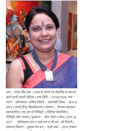
नाम :- ममता सिंह देवा ( भारत से पाॅटरी एंड सेरामिक से मास्टर्स
करने वाली पहली महिला ) जन्म तिथि :- 07/06/1966 जन्म
स्थान :- कोलकाता वर्तमान निवास :- वाराणसी शिक्षा :- BFA &
MFA ( काशी हिन्दू विश्वविद्यालय ) सम्मान :- नैशनल कल्चरल
स्कालरशिप ( एच आर डी मिनिस्ट्री ) सिनीयर फेलोशिप (
मिनिस्ट्री ऑफ कल्चर ) पुरस्कार :- पॉटर ऑफ द ईयर ( 2015 &
2017 ऑर्गनाइज्ड बाए ए आई एफ ए सी एस , नई दिल्ली )
प्रकाशन विवरण :- पुस्तक का नाम :- गढ़ते शब्द :- 2019 (एकल