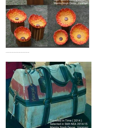
………………………….