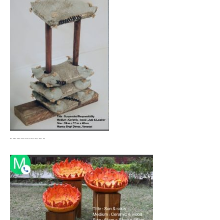
………………………