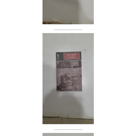
...............................
...............................