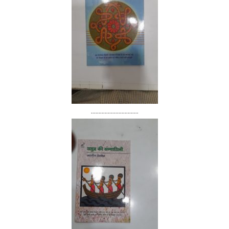
...............................