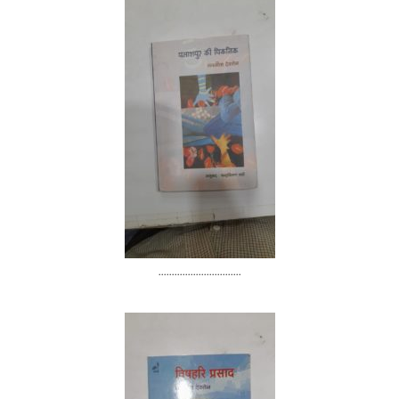
...............................