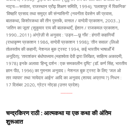
नाट्य—रूपांतर, राजस्थान प्रौढ़ शिक्षण समिति, 1994); 'पलाशपुर में पिकनिक'
'विषहरि प्रसाद तथा समुद्र की संन्यासिनी' (नवनीता देवसेन की प्रवास,
बालकथा, किशोरकथा की तीन पुस्तकें, वत्सल / वाग्देवी प्रकाशन, 2003...)
'जतिन का जूता' (सुकुमार राय की बालकथाएँ, ईशान / राजकमल प्रकाशन,
1990...2011) अंग्रेज़ी से अनुवाद : 'उड़न—छू गाँव' : हंगारी कहानियाँ
(राधाकृष्ण प्रकाशन 1986, वाग्देवी प्रकाशन 1998); 'तीन सवाल' (लिओ
तोलस्तोय की कहानी, नेशनल बुक ट्रस्ट 1994, कई भारतीय भाषाओँ में
अनूदित); 'ताराशंकर बंधोपाध्याय (महाश्वेता देवी द्वारा लिखित, साहित्य अकादमी,
1978) इनके अलावा 'हिन्दू दर्शन : एक समकालीन दृष्टि' (डॉ. कर्ण सिंह, भारतीय
ज्ञान पीठ, 1996) का गुमनाम अनुवाद। नेशनल बुक ट्रस्ट के लिए 'जल ओ
तार व्यापार' तथा 'मायेदार आईन' आदि का अनुवाद (शायद अप्राप्य ?) निधन :
17 दिसंबर 2020, ग्रेटर नोएडा (उत्तर प्रदेश)
……….
चन्द्रकिरण राठी : आत्मकथा या एक कथा की अंतिम
शुरूआत