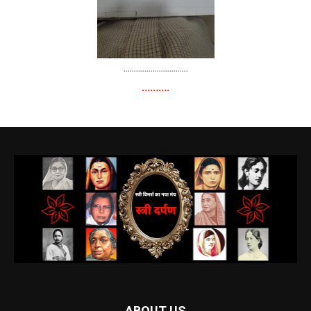
...............................
……….
ABOUT US