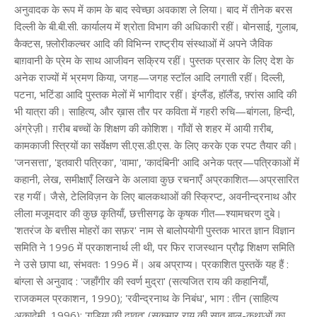
अनुवादक के रूप में काम के बाद स्वेच्छा अवकाश ले लिया। बाद में तीनेक बरस
दिल्ली के बी.बी.सी. कार्यालय में श्रोता विभाग की अधिकारी रहीं। बोनसाई, गुलाब,
कैक्टस, फ़्लोरीकल्चर आदि की विभिन्न राष्ट्रीय संस्थाओं में अपने जैविक
बाग़वानी के प्रेम के साथ आजीवन सक्रिय रहीं। पुस्तक प्रसार के लिए देश के
अनेक राज्यों में भ्रमण किया, जगह—जगह स्टॉल आदि लगाती रहीं। दिल्ली,
पटना, भटिंडा आदि पुस्तक मेलों में भागीदार रहीं। इंग्लैंड, हॉलैंड, फ़्रांस आदि की
भी यात्रा की। साहित्य, और ख़ास तौर पर कविता में गहरी रुचि—बांगला, हिन्दी,
अंग्रेज़ी। ग़रीब बच्चों के शिक्षण की कोशिश। गाँवों से शहर में आयी ग़रीब,
कामकाजी स्त्रियों का सर्वेक्षण सी.एस.डी.एस. के लिए करके एक रपट तैयार की।
'जनसत्ता', 'इतवारी पत्रिका', 'वामा', 'कादंबिनी' आदि अनेक पत्र—पत्रिकाओं में
कहानी, लेख, समीक्षाएँ लिखने के अलावा कुछ रचनाएँ अप्रकाशित—अप्रसारित
रह गयीं। जैसे, टेलिविज़न के लिए बालकथाओं की स्क्रिप्ट, अवनीन्द्रनाथ और
लीला मजूमदार की कुछ कृतियाँ, छत्तीसगढ़ के कृषक गीत—श्यामचरण दुबे।
'शतरंज के बत्तीस मोहरों का सफ़र' नाम से बालोपयोगी पुस्तक भारत ज्ञान विज्ञान
समिति ने 1996 में प्रकाशनार्थ ली थी, पर फिर राजस्थान प्रौढ़ शिक्षण समिति
ने उसे छापा था, संभवतः 1996 में। अब अप्राप्य। प्रकाशित पुस्तकें यह हैं :
बांग्ला से अनुवाद : 'जहाँगीर की स्वर्ण मुद्रा' (सत्यजित राय की कहानियाँ,
राजकमल प्रकाशन, 1990); 'रवीन्द्रनाथ के निबंध', भाग : तीन (साहित्य
अकादेमी, 1996); 'गुड़िया की दावत' (सुकुमार राय की सात बाल-कथाओं का