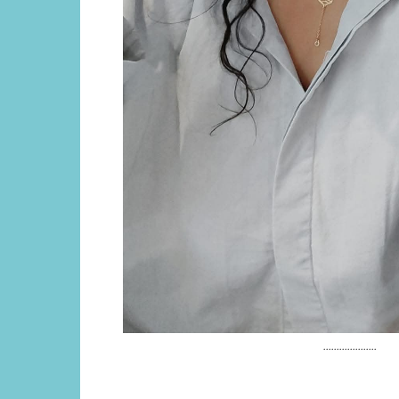
....................