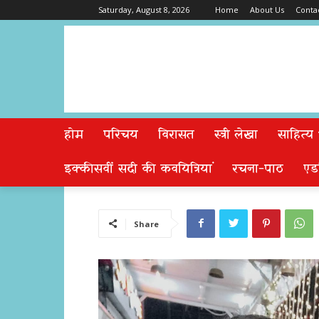
Saturday, August 8, 2026
Home
About Us
Conta
होम
परिचय
विरासत
स्त्री लेखा
साहित्य
इक्कीसवीं सदी की कवयित्रियां
रचना-पाठ
एड
Share