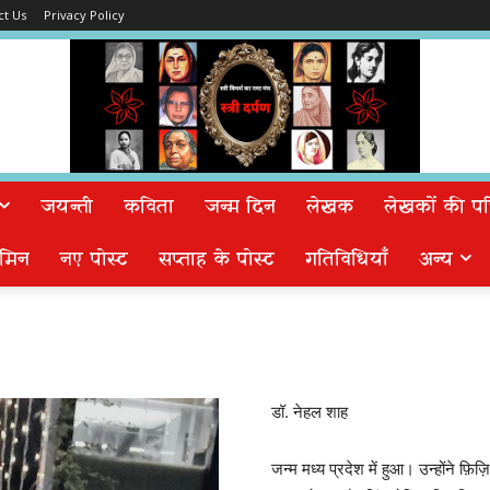
ct Us
Privacy Policy
जयन्ती
कविता
जन्म दिन
लेखक
लेखकों की पत्न
मिन
नए पोस्ट
सप्ताह के पोस्ट
गतिविधियाँ
अन्य
डॉ. नेहल शाह
जन्म मध्य प्रदेश में हुआ। उन्होंने फ़िज़ि