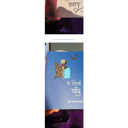
..........................