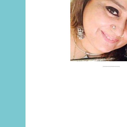
....................