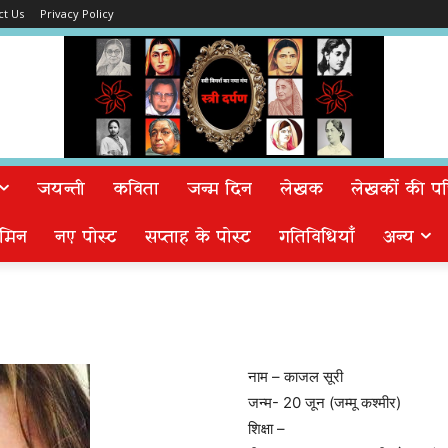
ct Us
Privacy Policy
जयन्ती
कविता
जन्म दिन
लेखक
लेखकों की पत्न
मिन
नए पोस्ट
सप्ताह के पोस्ट
गतिविधियाँ
अन्य
नाम – काजल सूरी
जन्म- 20 जून (जम्मू कश्मीर)
शिक्षा –