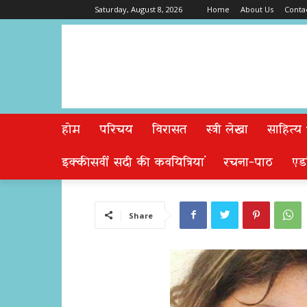
Saturday, August 8, 2026
Home
About Us
Conta
होम
परिचय
विरासत
स्त्री लेखा
साहित्य
इक्कीसवीं सदी की कवयित्रियां
रचना-पाठ
एड
Share