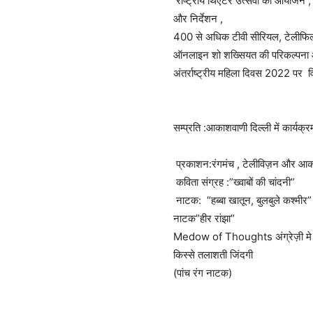
राष्ट्रीय थिएटर उत्सवों का आयोजन , द
और निर्देशन ,
400 से अधिक टीवी सीरियल, टेलीफिल्म
ऑनलाइन शो शख्सियत की परिकल्पना और 
अंतर्राष्ट्रीय महिला दिवस 2022 पर व
सम्प्रति :आकाशवाणी दिल्ली में कार्य
प्रकाशन:रंगमंच , टेलीविज़न और आका
कविता संग्रह :”ख्वाबों की चांदनी”
नाटक: “हब्बा खातून, बुलबुले कश्मी
नाटक”हीर रांझा”
Medow of Thoughts अंग्रेज़ी मे क
किस्से तलाशती जिंदगी
(पांच रंग नाटक)