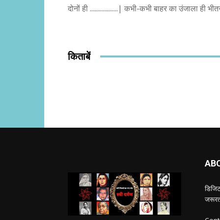
दोनों ही ...................| कभी-कभी बाहर का उंजाला ह
किताबें
AB
डिजिटल
जरूरत 