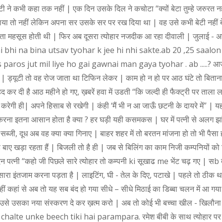
ने कभी कहा तक नहीं | एक दिन उसके दिल ने कचोटा “क्यों बेटा तुम्हे जरुरत नही
टाया तो नहीं लेकिन अपना सर उसके सर पर रख दिया था | वह उसे कभी बेटी नहीं
 महसूस होती थी | फिर अब दूसरा त्योहार नजदीक आ रहा दीवाली | जुलाई - अगस्त स
tani bhi na bina utsav tyohar k jee hi nhi sakte.ab 20 ,25 saalo
jut mil liye ho gai gawnai man gaya tyohar . ab .....? आज के समय मे
 | ड्यूटी तो वह रोज जाता था टिफिन लेकर | काम हो न हो पर आठ घंटे तो बिता
हद कर दी है आठ महीने हो गए, ख़बरें हवा में उडती “कि जल्दी ही फैक्ट्री पर ता
करेगी ही| अपने हिसाब से रखेगी | कंही ‘मैं भी न आ जाऊँ छटनी के दायरे में”
ना इतना आसान होता है क्या ? हर घड़ी यही कसमकस | घर में पत्नी से अलग झांव 
जी, दूध अब वह क्या क्या गिनाए | बाहर शहर में तो बरतन मांजना हो तो भी पैसा ही 
ए खड़ा रहता हैं | बिजली तो है ही | जब से बिलिंग का काम निजी कम्पनियों को म
 पत्नी “कहो जी पिछले सारे त्योहार तो कम्पनी ki सूखाढ me भेंट चढ़ गए | सb त
 सारा इंतजाम करना पड़ता है | लाइटिंग, घी - तेल के दिए, पटाखे | पहले तो ठीक थ
ीं कहां से अब तो यह सब बंद हो गया सीधे – सीधे मिठाई का डिब्बा चलन में आ ग
से उसका नया संस्करण दे कर ख़त्म करो | अब तो कोई भी बच्चा खील - खिलौना नह
bi k chalte unke beech tiki hai parampara. रमेश बीबी के साथ त्योहार पर खर