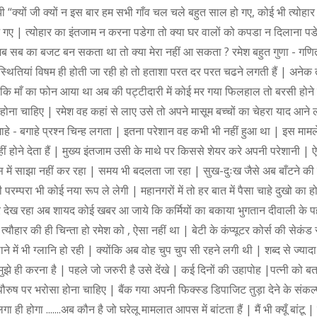
ूझी “क्यों जी क्यों न इस बार हम सभी गाँव चल चले बहुत साल हो गए, कोई भी त्योहा
 गए | त्योहार का इंतजाम न करना पडेगा तो क्या घर वालों को कपडा न दिलाना पडेग
र | जब सब का बजट बन सकता था तो क्या मेरा नहीं आ सकता ? रमेश बहुत गुणा - 
स्थितियां विषम ही होती जा रही हो तो हताशा परत दर परत चढने लगती हैं | अनेक 
कि माँ का फोन आया था अब की पट्टीदारी में कोई मर गया फिलहाल तो बरसी होने तक
होना चाहिए | रमेश वह कहां से लाए उसे तो अपने मासूम बच्चों का चेहरा याद आने
े - बगाहे प्रश्न चिन्ह लगता | इतना परेशान वह कभी भी नहीं हुआ था | इस मामले 
ीं होने देता हैं | मुख्य इंतजाम उसी के माथे पर किससे शेयर करे अपनी परेशानी |
स में साझा नहीं कर रहा | समय भी बदलता जा रहा | सुख-दुःख जैसे अब बाँटने की पर
परम्परा भी कोई नया रूप ले लेगी | महानगरों में तो हर बात में पैसा चाहे दुखो का 
 देख रहा अब शायद कोई खबर आ जाये कि कर्मियों का बकाया भुगतान दीवाली के पह
ौहार की ही चिन्ता हो रमेश को , ऐसा नहीं था | बेटी के कंप्यूटर कोर्स की सेकंड
 भी ग्लानि हो रही | क्योंकि अब वोह चुप चुप सी रहने लगी थी | शब्द से ज्यादा 
झे ही करना है | पहले जो जरुरी है उसे देंखे | कई दिनों की उहापोह |पत्नी को बत
ुष पर भरोसा होना चाहिए | बैंक गया अपनी फिक्स्ड डिपाजिट तुड़ा देने के संकल्
ही होगा .......अब कौन है जो घरेलू मामलात आपस में बांटता हैं | मैं भी क्यूँ बांटू