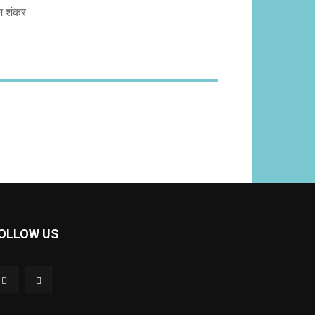
लम शंकर
OLLOW US