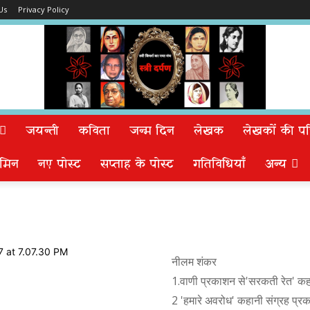
Us
Privacy Policy
जयन्ती
कविता
जन्म दिन
लेखक
लेखकों की पत्न
मिन
नए पोस्ट
सप्ताह के पोस्ट
गतिविधियाँ
अन्य
नीलम शंकर
1.वाणी प्रकाशन से'सरकती रेत' कहा
2 'हमारे अवरोध' कहानी संग्रह प्