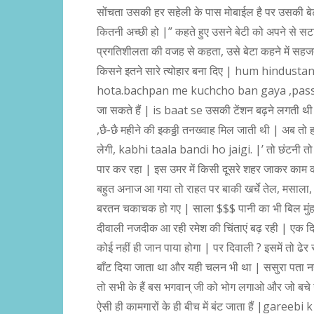
सोंचता उसकी हर सहेली के पास मोबाईल है पर उसकी बेटी 
कितनी अच्छी हो |” कहते हुए उसने बेटी को अपने से स
प्रगतिशीलता की वजह से कहता, उसे बेटा कहने में सहजता
किसने इतने सारे त्योहार बना दिए | hum hindus
hota.bachpan me kuchcho ban gaya ,pass paros 
जा सकते हैं | is baat se उसकी टेंशन बढ़ने लगती थी
,छै-छै महीने की इकठ्ठी तनख्वाह मिल जाती थी | अब तो 
लेगी, kabhi taala bandi ho jaigi. |’ तो छंटनी तो 
पार कर रहा | इस उमर में किसी दूसरे शहर जाकर काम कर
बहुत अनाज आ गया तो राहत पर बाकी खर्चे तेल, मसाला, सब्
बरतन चकाचक हो गए | साला $$$ पानी का भी बिल मुंह बा
दीवाली नजदीक आ रही रमेश की चिंताएं बढ़ रही | एक दिन
कोई नहीं ही जान पाया होगा | पर दिवाली ? इसमें तो ढेर
बाँट दिया जाता था और यही चलन भी था | ससुरा पता नह
तो सभी के हैं बस भगवान् जी को भोग लगाओ और जो बचे उ
ऐसी ही कामगारों के ही बीच में बंट जाता हैं |garee