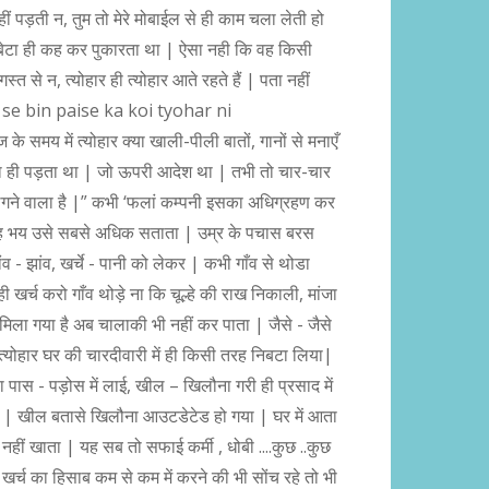
ं पड़ती न, तुम तो मेरे मोबाईल से ही काम चला लेती हो
 बेटा ही कह कर पुकारता था | ऐसा नही कि वह किसी
े न, त्योहार ही त्योहार आते रहते हैं | पता नहीं
n se bin paise ka koi tyohar ni
ं त्योहार क्या खाली-पीली बातों, गानों से मनाएँ
ना ही पड़ता था | जो ऊपरी आदेश था | तभी तो चार-चार
ला लगने वाला है |” कभी ‘फलां कम्पनी इसका अधिग्रहण कर
 | यह भय उसे सबसे अधिक सताता | उम्र के पचास बरस
- झांव, खर्चे - पानी को लेकर | कभी गाँव से थोडा
खर्च करो गाँव थोड़े ना कि चूल्हे की राख निकाली, मांजा
िला गया है अब चालाकी भी नहीं कर पाता | जैसे - जैसे
्योहार घर की चारदीवारी में ही किसी तरह निबटा लिया|
ा पास - पड़ोस में लाई, खील – खिलौना गरी ही प्रसाद में
या | खील बतासे खिलौना आउटडेटेड हो गया | घर में आता
ीं खाता | यह सब तो सफाई कर्मी , धोबी ....कुछ ..कुछ
्च का हिसाब कम से कम में करने की भी सोंच रहे तो भी