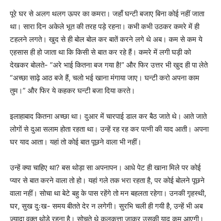
पूरे घर से अलग थलग ऊपर का कमरा। जहाँ घन्टी बजाए बिना कोई नहीं जाता
था। सारा दिन अकेले भूत की तरह पड़े रहना। कभी कभी उठकर कमरे में ही
टहलने लगते। खुद से ही बोल बोल कर बातें करने लगे थे अब। कम से कम ये
एहसास ही हो जाता था कि किसी से बात कर रहे हैं। कमरे में लगी घड़ी को
देखकर बोलते- “अरे भाई कितना बज गया है!” और फिर उत्तर भी खुद ही पा लेते
“अच्छा साढ़े आठ बजे हैं, चलो भई खाना मंगाया जाए। घन्टी करो अपना काम
तुम।” और फिर ये कहकर घन्टी बजा दिया करते।
इलाहाबाद कितना अच्छा था। दुआर में चारपाई डाल कर बैठ जाते थे। आते जाते
लोगों से दुआ सलाम होता रहता था। उन्हें रह रह कर पत्नी की याद आती। अपना
घर याद आता। यहां तो कोई बात पूछने वाला भी नहीं।
उन्हें क्या चाहिए था? बस थोड़ा सा अपनापन। आधे पेट ही खाना मिले पर कोई
प्यार से बात करने वाला तो हो। यहां गले तक भरा रहता है, पर कोई बोलने पूछने
वाला नहीं। सोचा था बेटे बहु के पास रहेंगे तो मन बहलता रहेगा। उनकी गृहस्थी,
घर, सुख दुःख- समय बीतते देर न लगेगी। सुरभि चली ही गयी है, उन्हें भी अब
ज़्यादा वक्त थोड़े रहना है। सोचते थे कलकत्ता जाकर उसकी याद कम आएगी।