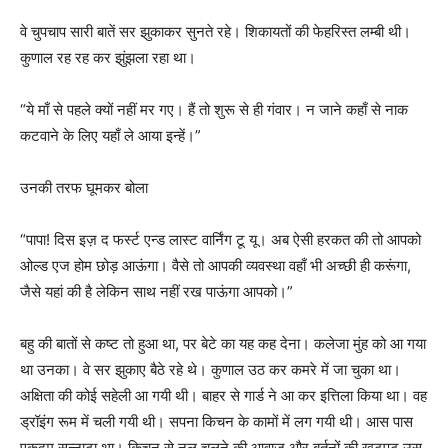
वे चुपचाप सारी बातें सर झुकाकर सुनते रहे। शिकायतों की फेहरिस्त लम्बी थी।
कुणाल रह रह कर झुंझला रहा था।
“ये माँ से पहले क्यों नहीं मर गए। हैं तो शुरू से ही गंवार। न जाने कहाँ से नाक
कटवाने के लिए यहाँ ले आया इन्हें।”
उनकी तरफ घूमकर बोला
“पापा! दिस इज़ द फर्स्ट एन्ड लास्ट वार्निंग टू यू। अब ऐसी हरकत की तो आपको
ओल्ड एज होम छोड़ आऊंगा। वैसे तो आपकी व्यवस्था वहाँ भी अच्छी ही करूंगा,
जैसे यहां की है लेकिन साथ नहीं रख पाऊंगा आपको।”
बहु की बातों से कष्ट तो हुआ था, पर बेटे का यह कह देना। कलेजा मुंह को आ गया
था उनका। वे सर झुकाए बैठे रहे थे। कुणाल उठ कर कमरे में जा चुका था।
अक्षिता की कोई सहेली आ गयी थी। बाहर से गार्ड ने आ कर इत्तिला किया था। वह
ड्रॉइंग रूम में चली गयी थी। सपना किचन के कामों में लग गयी थी। आस पास
एकदम सन्नाटा था। किचन से नल चलने की आवाज़ और बर्तनों की खटपट उस