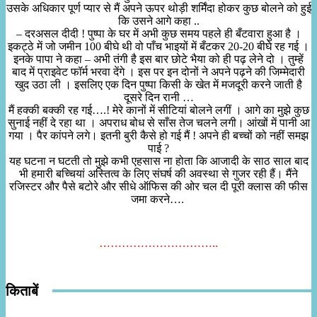
उसके अधिकार पूर्ण प्यार से मैं अपने ऊपर थोड़ी शर्मिंदा होकर कुछ बोलने को हुई
कि उसने आगे कहा ..
– दरअसल दीदी ! पुष्पा के घर में अभी कुछ समय पहले ही बँटवारा हुआ है ।
इकट्ठे में जो जमीन 100 बीघे थी वो पाँच भाइयों में बँटकर 20-20 बीघे रह गई ।
इनके पापा ने कहा – अभी तंगी है इस बार छोटे भैया को ही पढ़ लेने दो । तुम्हें
बाद में प्राइवेट फॉर्म भरवा देंगे । इस पर इन दोनों ने अपने पढ़ने की जिम्मेदारी
खुद उठा ली । इसलिए एक दिन पुष्पा किसी के खेत में मजदूरी करने जाती है
दूसरे दिन रानी …
मैं हक्की बक्की रह गई….! मेरे कानों में सीटियां बोलने लगीं । आगे का मुझे कुछ
सुनाई नहीं दे रहा था । अपराध बोध से साँस तेज चलने लगी। आंखों में पानी आ
गया । पैर कांपने लगे। इतनी बुरी कैसे हो गई मैं ! अपने ही बच्चों को नहीं समझ
पाई ?
यह घटना न घटती तो मुझे कभी एहसास ना होता कि आजादी के साठ साल बाद
भी हमारी बच्चियां अस्तित्व के लिए संघर्ष की अवस्था से गुजर रही हैं। मैंने
रजिस्टर और पैसे बटोरे और सीधे ऑफिस की ओर चल दी पूरी क्लास की फीस
जमा करने….
…………………………..
किताबें