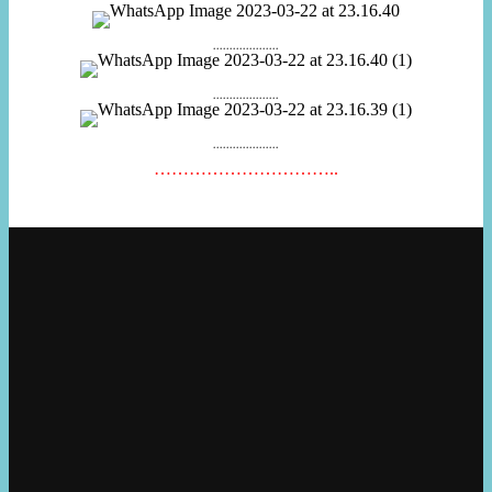
....................
....................
....................
…………………………..