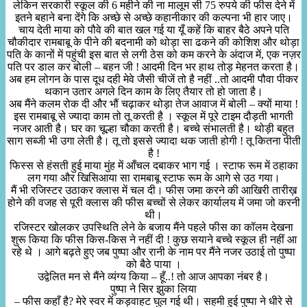
लेकिन सरकारी स्कूल की 6 महीने की ना मालूम सी 75 रुपये की फीस देने में
इतने बहाने बना देंगे कि अच्छे से अच्छे कहानीकार की कल्पना भी हार जाए।
चाय देती माया को पौवे की बात खल गई या यूँ कहें कि बाहर बैठे अपने पति
चौकीदार रामबाबू के पीने की बदनामी को थोड़ा सा ढकने की कोशिश और थोड़ा
पति के कानों में पहुंची इस बात से लगी ठेस को कम करने के अंदाज में, एक नज़र
पति पर डाल कर बोली – बहन जी ! आदमी दिन भर हाथ तोड़ मेहनत करता है।
अब हम लोगन के पास दूध दही मेवे जैसी चीजें तो है नहीं ..तो आदमी पौवा पीकर
थकान उतार अगले दिन काम के लिए तैयार तो हो जाता है।
अब मैंने कलम रोक दी और भौं चढ़ाकर थोड़ा तेज आवाज में बोली – क्यों माया !
इस रामबाबू से ज्यादा काम तो तू करती है । स्कूल में पूरे टाइम दौड़ती भागती
नजर आती है। घर का चूल्हा चौका करती है। बच्चे संभालती है। थोड़ी बहुत
साग सब्जी भी उगा लेती है। तू तो इससे ज्यादा थक जाती होगी ! तू कितना पीती
है !
फिस्स से हंसती हुई माया मुंह में आँचल दबाकर भाग गई । स्टाफ रूम में ठहाका
लग गया और खिसिआया सा रामबाबू स्टाफ रूम के आगे से उठ गया।
मैं भी रजिस्टर उठाकर क्लास में चल दी। फीस जमा करने की आखिरी तारीख़
होने की वजह से पूरी क्लास की फीस बच्चों से लेकर कार्यालय में जमा जो करनी
थी।
रजिस्टर खोलकर उपस्थिति लेने के बजाय मैंने पहले फीस का कॉलम देखना
शुरू किया कि फीस किस-किस ने नहीं दी ! कुछ सयाने बच्चे स्कूल ही नहीं आ
रहे थे । आगे बढ़ते हुए जब पुष्पा और रानी के नाम पर मैंने नजर उठाई तो पुष्पा
को बैठे पाया ।
उद्वेलित मन से मैंने व्यंग्य किया – हूँ..! तो आज आपका नंबर है।
पुष्पा ने सिर झुका लिया
– फीस कहाँ है? मेरे स्वर में कड़वाहट घुल गई थी। सहमी हुई पुष्पा ने धीरे से