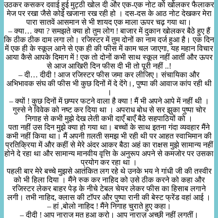
उठकर कसकर दवाई हुई मुट्ठी खोल दी और एक-एक नोट को खोलकर फैलाकर
मेज पर रखा जैसे कोई खजाना रख रही हो । दस-दस के आठ नोट देखकर मेरा
पारा सातवें आसमान से भी शायद एक माला ऊपर चढ़ गया था।
– क्या… क्या ? समझते क्या हो तुम लोग ! बाजार में दुकान खोलकर बैठे हुए हैं
कि ठीक ठीक दाम लगा लो। रजिस्टर में तुम दोनों का नाम दर्ज हुआ है। एक दिन
में एक ही के स्कूल आने से एक ही की फीस में काम चल जाएगा, यह महान विचार
आया कैसे आपके दिमाग में ! एक तो दोनों कभी साथ स्कूल नहीं आतीं और ऊपर
से आज आखिरी दिन फीस दी भी तो पूरी नहीं ..!
– दी… दीदी ! आज रजिस्टर फीस जमा कर लीजिए। संचायिका और
अभिभावक संघ की फीस भी कुछ दिनों में दे देंगे।, पुष्पा की आवाज कांप रही थी
।
– क्यों ! कुछ दिनों में छप्पर फटने वाला है क्या ! मैं भी अपने आपे में नहीं थी ।
गुस्से ने विवेक को नष्ट कर दिया था । अपराध बोध से सर झुका पुष्पा चोर
निगाह से कभी मुझे देख लेती कभी दाएँ बाएँ बैठे सहपाठियों को ।
पता नहीं उस दिन मुझे क्या हो गया था। बच्चों के साथ इतना गंदा व्यवहार मैंने
कभी नहीं किया था। मैं अपनी ग़लती समझ भी रही थी पर आहत स्वाभिमान की
प्रतिक्रिया में और कहीं से मेरे अंदर आकर बैठा अहं का राक्षस मुझे सामान्य नहीं
होने दे रहा था और सामान्य मानवीय वृत्ति के अनुरूप अपने से कमजोर पर उसका
प्रयोग कर रहा था ।
पहली बार मेरे बच्चे मुझसे आतंकित लग रहे थे उनके भय ने गांधी जी की तस्वीर
को भी हिला दिया । मैंने रुक कर नाहिद को उसे ठीक करने को कहा और
रजिस्टर लेकर बाहर पेड़ के नीचे टेबल चेयर लेकर फीस का हिसाब लगाने
लगी। तभी नाहिद, क्लास की टॉपर और पुष्पा रानी की बेस्ट फ्रेंड वहां आई ।
– हां ,बोलो नाहिद ! मैंने निगाह चुराते हुए कहा।
– दीदी ! आप नाराज मत हुआ करो। आप नाराज़ अच्छी नहीं लगतीं।