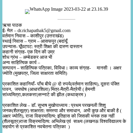
....................
ऋचा पाठक
ई- मेल – dr.richapathak5@gmail.com
वर्तमान निवास – काशीपुर (उत्तराखंड)
स्थाई निवास – ग्राम – आसफपुर (बदांयूँ
उपन्यास- घूँघटपट: स्त्री शिक्षा की दारुण दास्तान
कहानी संग्रह- एक दिन की उम्र
शोध ग्रंथ – अम्बेडकर आज भी
अन्य साहित्यिक कार्य –
सम्पादन – साहित्यिक पत्रिका, विविधा। काव्य संग्रह- मानसी । अक्षर
ज्योति (मुखपत्र, जिला साक्षरता समिति)
प्रकाशित कहानियाँ- पाँच बीघे @ दो रुपये(वर्तमान साहित्य), दूसरा पंक्ति
पावन, जयघोष (आधारशिला) मित्र-मैत्री-मैत्रेयी ( हेमन्ती
सांध्यमित्रा,कलकत्ता)सन्नाटे की झील (कथाक्रम )
प्रकाशित लेख – डाॅ. सुभाष मुखोपाध्याय : प्रथम परखनली शिशु
जनक(शैलसूत्र) साक्षरता: समस्या और समाधान, अभी कुछ और बाकी है (
अक्षर ज्योति), राजा विक्रमादित्य: इतिहास को जिसकी भनक तक नहीं
(शैलसूत्र)राजा विक्रमादित्य: अभिलेख एवं साक्ष्य (लखनऊ विश्वविद्यालय के
सहयोग से प्रकाशित नवचेतना पत्रिका )