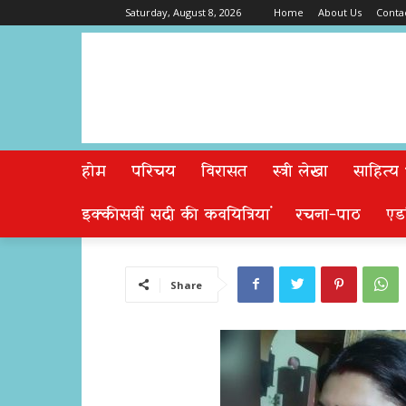
Saturday, August 8, 2026
Home
About Us
Conta
होम
परिचय
विरासत
स्त्री लेखा
साहित्य
इक्कीसवीं सदी की कवयित्रियां
रचना-पाठ
एड
Share