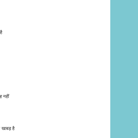
है
ह नहीं
र खाबड़ है