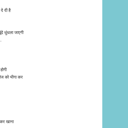
े दी है
ूंदे धुंधला जाएगी
.
 होगी
ीज को भीगा कर
 कर खाना