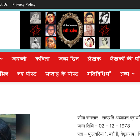
ct Us
Privacy Policy
जयन्ती
कविता
जन्म दिन
लेखक
लेखकों की पत्न
मिन
नए पोस्ट
सप्ताह के पोस्ट
गतिविधियाँ
अन्य
सीमा संगसार , सम्प्रति अध्यापन प्राथ
जन्म तिथि – 02 – 12 – 1978
पता – फुलवरिया 1, बरौनी, बेगूसराय , ब