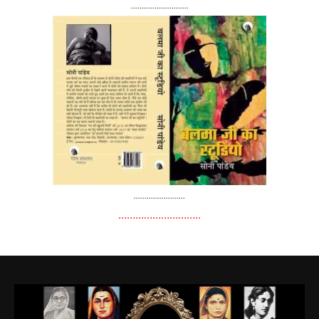
...........................
........................
………………………..