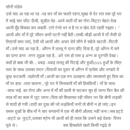
सोनी पांडेय
उसे याद आ रहा था रह -रह कर माँ का चलते रहना,सुबह से देर रात तक पूरे घर में साढ़े चार फीट ऊँची, सुडौल देह -धाजे वाली माँ का गोरा-चिट्टा चेहरा देख आजी मुँह बिचका कर कहतीं- एगो रंगवे भर त है ना त खेद देले रहतीं नइहर। " आजी और माँ में पूरे जीवन कभी पटरी नहीं बैठी।लम्बी-चौड़ी आजी में माँ जैसी दो स्त्रियाँ समा जाएं, ऐसी थी आजी और अपार धैर्य सीने में सहेजे खटती -पिटती माँ।उसे याद आ रहा है... आँगन में लल्लू ने दाना छींट दिया है...पूरे आँगन में चने का दाना डगर -मगर लुढ़क रहा है... अरे राम हो राम! इ अन्न क दुरगति देखा। कहाँ हो बाबा जी बो!.... धबड़ -धबड़ लल्लू की पिटाई और हुआँssss हुआँ के तीव्र स्वर के साथ उसका रुदन।पिताजी का दुवार से आँगन में प्रवेश और भण्डारे में कुछ फटकती -पछोरती माँ।आजी का एक मन उलाहना और तमतमाते हुए पिता का माँ पर हाथ -लात चलाना , पूरे घर में सिसकती माँ की हिचकियाँ। माँ के साथ -साथ भाई का रोना और अन्त में माँ की छाती से सटकर चुप हो जाना फिर बैल की तरह माँ का काम में जुट जाना।पिता को शिकायत रही जीवन भर कि बौनी लड़की से शादी हो गयी।दादी का दुख की जो लड़कियाँ जनी तो बौनी न हो जांए।इन तमाम दुखों के बीच माँ ने चार सन्तानों में एक भी बौनी औलाद नहीं जना।सब हट्टे -कट्टे छः फुट्टे,उसका श्रेय भी आजी को ही जाता कि उसने बड़े देवता- पित्तर पूजे थे। बस हिचकोले खाते किसी गढ्ढे से निकलती है तो उसकी तन्द्रा टूटती है।आँँखो से अविरल धार बह रही है।आँचल से पोंछ कर खिड़की से बाहर देखती है।मौसम आज कुछ ठण्डा है...आसमान में बादल घिर रहे हैं।स्मृतियों के कपाट रह -रह कर खुल रहे हैं। हे गोपालगंज वाली!देखो त छत पर रहर भींग रहा है। इ डुमरांव नरेश की बेटी तान कर सोई हैंं का ? आजी दुवार से चिल्लाते घर में घुसती हैं। छोटी बहन को चारपाई पर रोता छोड़ माँ छत पर भागती है।उठाते- उठाते पानी की धार और रहर का भींगना।पिता का छत पर आना और फिर वही लात- हाथ।अभी तीन महीने ही तो हुए थे उसे बेटी जनमें।आजी छाती कूट- कूट चौखट पर बैठ रोई थीं।बेचारी छोटी को जीते जी आजी ने कभी गोद में नहीं लिया। कितना तो भरा है हलाहल,...आकण्ठ हलाहल।वह जार-जार रोती है चलती बस में।बगल में बैठी बूढ़ी औरत सांत्वना देती है।यही दुनिया की रीत है बेटी!..जो आया है सबको एक दिन नौ मन चइली पर ही राख होना है, पर माया जो न कराये।वह थोड़ी संयत होती है...सोचती है ,कैसे जान लिया इस औरत ने बिना कहे कि मैं मृत्यु के शोक में हूँ।कितना अजीब है न औरतों का एक दूसरे का दुख समझ लेने की अनुभूति। पिता की नफरत और आजी के उलाहनों के दो पाटों में माँ आजीवन पिसती चली गयी ,पीछे छूट गया भरा -पूरा परिवार।वह सोचती है ...क्या माँ के बाद भी उन्हें वैसे ही तीज -खिचड़ी,सावन ,आद्रा में याद किया जाएगा? मन में एक हूक उठती है....हूं! जिस पिता ने कभी सिर पर स्नेह से हाथ नहीं रखा ,उससे क्या उम्मीदें।भाई पहले ही साड़ी कपड़े के नाम पर बहनों को लालची और अँचार -चटनी देते देख चटोरी घोषित कर अपमानित करते रहे,अब तो यह स्नेह भी खत्म उस आँगन से जहाँ जन्म ले पलीं -बढ़ीं।उसका दिल तरह -तरह की कल्पनाओं में उफन रहा था। बारिश छूट गयी है,बस के यात्री खिडक़ी का शीशा बन्द कर रहे हैं।बीच- बीच में कन्डेक्टर यात्रियों को उनके स्टापेज पर उतार रहा है। दर्द का रास्ता और विरह की रात कटती ही नहीं है,रास्ता जैसे पहाड़ सा होता जा रहा है।मन में खीझ उठती है..इ बस है की बैलगाड़ी, हर पाँच मिनट में रोकता,चढ़ाता,उतारता चल रहा है।पति के सेना में सिपाही होने से वह बच्चों को पढ़ाई के लिए अकेले ही ले शहर में किराए के मकान में रहती थी।आज माँ की बीमारी की खबर सुन बच्चों को रिश्तेदार के पास छोड़कर झटपट भागी थी।पिता ने जिन शब्दों में फोन पर खबर दी थी उससे उसे माँ के अब इस दुनिया में न होने की गन्ध अनायास ही मिल रही थी।बेचैनी की हालत में वह घर से निकल पड़ी थी। ह्रदय दर्द से फटा जा रहा है...इस सावन को भी आज ही इतना बरसना था?इस साल आधा सावन सूखा रहा और आज ना जाने कहाँ से इतने बादल उमड़ आए थे आकाश के सीने पर और हहर -भहर- बरस रहे थे।सोचती है...सावन से माँ को बहुत प्रेम था,चूड़िहारिन से भर -भर हाथ हरी चूड़ियाँ पहनती थी माँ ,फेरी वाले से हरी साड़ी मोल- तोल कर लेती और भर सावन पहनती।कूटते -पीसते ,माजते -धोते सावन के गीत गुनगुनाती ,गाती.... कजरी केही संग खेलूं मोरी सखियाँ पिया मोरे गये विदेसवा ना...... कितना प्रेम था इस सावन से माँ को....अरूई के पत्ते का रीकवच,महुवे का लाटा,पुआ और अदउरी कोहड़े की सब्जी खूब मन से बना गरम -गरम पूड़ियों संग भर -भर पेट खिलाती ।जाँत में चने का बेसन पीसती ,ओखल में दाल छांटती ,मधुर कण्ठ से कजरी गाती ।हरी सूती साड़ी पर पीले सरसों के फूल की छाप सी तो कभी कोहबर में हल्दी ,गेरू ,चन्दन की गन्ध सी मोहक माँ।वह फिरसे फूट -फूट कर रोती है।यात्री सांत्वना देते हैं...कंडेक्टर अब यात्रियों से जल्दी उतरने -चढ़ने को कहने लगा है।समझ रहा है कि अब मुझसे यात्रा असहनीय हो चला है। बस की रफ्तार भी कुछ पहले से तेज हुई है।कुछ पहचाने हाट बाजार दिखने लगे हैं धीरे -धीरे। गाँव भी दीखने लगा है...कलेजा धौंकनी की तरह धड़क रहा है,दर्द के ताप से झुलसती वह तड़प उठती है।वह कैसे देखेगी माँ का मृत चेहरा...आज पहली बार माँ उसकी नजर उतारते हुए धार नहीं देगी।उसके चेहरे को देख कर दुबले होने का उलाहना नहीं होगा...आह! sss कैसे वह सहेगी यह वेदना ,सोचती है और छाती को कसकर मींजती है।कंडक्टर आवाज देता है..महुवारी आ गयाsss चलो उतरो ...चलो उतरो.....। वह साहस बटोर कर अपना छोटा सा बैग पकड़ बस की भीड़ को धक्का देते जैसे -तैसे उतरती है।गाँव अभी भी एक कोस दूर है ,वह पगडंडियों का सार्टकट रास्ता पकड़ तेजी से आगे बढ़ती है..कुछ दूर आगे बढ़ते ही बस्तियाँ दीखने लगती हैं,वह चमरौटी से होकर निकलती है...यह रास्ता सीधे उसके घर तक जाता है।लाठी टेके बूढ़ी मंगइ बो धीरे -धीरे चली जा रही हैं।उसे देखकर ठिठकती हैं...आँचल मुँह में ठूस लेती हैं...वह उन्हें पकड़ कर खूब रोती है।गाँव की पहली स्त्री की छाती से सटी वह ऐसे बिलख उठती है जैसे पहली विदाई में माँ से।मंगइ बो समझा बुझा कर ले चलती हैं टोले की ओर...उसे याद आता है ...मंगइ बो की दावेदारी पूरे टोले के बच्चों पर है।सबका नार इन्होंने ही काटा है।बहुत जसी हाथ..एक भी मुआछ(मृत्यु) नहीं।सारे शिशु हँसते -खिलखिलाते जवान हो गये।इन दिनों नई बहुएँ शहर जा रही हैं...हर किसी का पेट काट बच्चा पैदा होते देख वह बहुत दुखी रहने लगीं हैं।औरतें देह नास रहीं हैं का दुख लिए वह अब कम ही घर से निकलती हैं किन्तु आज का दुख उन्हें इधर ले आया है।हम चार भाई- बहनों के सात बच्चे और भरी- पूरी माँ की कोख की अक्सर बलाएँ उतारने वाली गाँव की जाय माँ मंगइ बो मेरा हाथ थामें चली आ रही है दुवार पर,पीछे औरतों का हुजूम।सामने दरवाजे पर चद्दर से ढ़की माँ की मृत देह ,पास में विलाप करती छोटी बहन।मुझे देखते ही भाईयों की आवाज आती है--अब जल्दी से नहलाओ धुलाओ सब! देर हो रही है। सब मेरे इन्तजार में थे...मैंने काँपते हाथों से मुँह से चद्दर हटाया....भर माँग पीला सिन्दूर, लाल बिन्दी... हरी साड़ी और कलाईयों में आज भी हरी- भरी चूड़ियाँ, चेहरे पर हल्की मुस्कान संग चीर निद्रा में सोई माँ के गालों को छोटी थपथपा कर जगाना चाहती है।छोटी सबसे छोटी माँ की संतान... चालीस की उम्र में एक और बेटे की चाहत में पैदा हुई अनचाही संतान।अभी पिछले साल ही इसकी शादी की थी माँ ने।कितनी खुश थी कि अब बेटियाँ ब्याह गयीं,सावन में गंगा नहाएगी।पता नहीं यह भी उसका सपना पूरा हुआ या नहीं।दोनों भाभियाँ हमें परे हटा माँ को चौकी पर उठवा कर ले गयीं, हम वहीं धरती पर पड़ीं रोतीं-बिलखतीं बेटियों के कान में पिता की रौबदार आवाज पड़ती है...अच्छा अब बस करो तुम लोग,जो होना था हो चुका...अम्मा की विदाई की तैयारी कराओ मिलकर। विदा शब्दकोश का सबसे क्रूर शब्द तीर सा चुभता है कलेजे में।माँ की यह अन्तिम विदाई पिता के लिए कितनी सहज प्रक्रिया है,देख रही हूँ।वह सबसे बोल-बतिया रहे हैं,बिना किसी शोक के।जैसे माँ का जाना उनके जीवन से कोई कमी नहीं होगा।वह सिर पकड़ लेती है...उफ्फ!...यदि माँ की जगह आज यहाँ पिता की लाश होती तो क्या माँ भी इतनी ही सहज होती?....नहींssssनहीं!उसकी तो दुनिया ही उजड़ जाती...सुहागने छूने से ड़रतीं,एक अभागी स्त्री का ठप्पा लिए बाकी जीवन किसी उजाड़ खण्ड की बखरी सा उपेक्षित हो जाता ,पर पिता तो पिता हैं....लोग कह रहे हैं... भागवाले पत्नी को कंधा देते हैं। बुआ लोग समझा -बुझा हमें वहाँ ले गयीं जहाँ माँ को भावजें नहला रहींं थीं। चादर का पर्दा मरदों की तरफ तान कुछ औरतें खड़ी थीं तो कुछ भावजों को क्या करना है समझा रहीं थीं।बगल की बड़की अम्मा ने आदेशित किया -"बाल्टी की पानी में कुश ,गंगा जल ड़ाल दो और हाँ पाव भर शुद्ध घी जरूर ले लेना देह में लगाने को नहीं तो सूख गयी तो ठीक से जलेगी नहीं देंह।" बड़ी भाभी कैंची से देंह के कपड़े काट गहने उतार रही थी...छोटी गहनों को गिन कर जिठानी को बता कम चेता ज्यादा रही थी कि छः थान गहना निकला है...दो चाँदी,चार सोना।बड़ी ने जलती आँखों से दाँत पीसकर जवाब दिया--"भाग नहीं रही हूँ लेकर,बाउजी हिसाब करेंगे की क्या होगा इसका।" छोटी कुछ सोच कर चुप रह गयी...शायद मृत्यु की बेला,वरना वह इतनी संतोषी नहीं थी कि जिठानी को एक जौ रखने दे बिना बांंटै। माँ दोनों के व्यवहार से दुखी थी,छोटी आए दिन अलग होने का नारा लगा घर में कुहराम मचाती और बड़ी सीधे ससुर से जा लहरा आती कि माँ ने सिर चढ़ाया है।पिता सबको छोड़ माँ से लड़ने बैठ जाते।यह सब माँ से असहनीय होता जा रहा था और इसी दुख ने उसे मात्र साठ की उम्र में हमसे छीन लिया। खैर लोकलाज के भय से भावजों ने माँ को नहला -धुला कर तैयार कर दिया ,हमें इस काम से बड़की अम्मा ने दूर रखा यह कहते हुए कि यह बहुओं का काम है,बेटियों के छुए मुक्ति बिगड़ जाएगी।लाल चुनरी में माँ को खूब अच्छे से उन बहुओं ने आज सजाया था जो जीते जी पानी देने के लिए भी एक दूसरे का मुँह देखती थीं।पिता ने पण्डित के कहने पर माँग में पीला सिन्दूर भरा और पिण्डा पार अर्थी उठी।छोटी दौड कर अर्थी से लिपट गयी,बड़े भाई ने उसे बड़ी मुश्किल से अर्थी से अलग किया, सभी रो पड़े...माँ की पेटपोछनी औलाद।अभी तो बीस साल की ही है बेचारी... बी.ए. इसी साल पूरा हुआ और उन्नीसवें में ब्याह भी दी गयी। हम बेटियों के हिस्से चाह कर भी मन की शिक्षा नहीं रही,इण्टर में ही मेरी शादी कर आजी ने गंगा नहाया।आजी तो पिता की जंघा पवित्र करना चाहती थीं मेरा बाल विवाह करा ,पर शुक्र है कि पिता के लाख अत्याचार को सह कर माँ अड़ गयी कि बिना जवान हुए लड़की नहीं ब्याही जाएगी।साल भर आजी माँ से मुँह फुलाए बैठी रहीं।बात -बात पर अपमान सहती माँ ने पढ़ना -लिखना भाईयों से चिट्ठी-पतरी भर ही सीख पाया था किन्तु घर के काम निबटा चुपके से अखबार लेकर बैठ जाती पढ़ने और हमें भी पढ़ने को कहती।सोचती हूँ कि माँ को बागी बनाने वाला अखबार ही था जिसमें वह स्त्रियों के स्वास्थ्य सम्बंधित कालम खूब मन से पढ़ती थी।यह अखबार ही था जिसने हमारे जीवन में उजास भरा ,वरना माँ का मौन हमें वहीं पटकता जहाँ माँ का जीवन था और इस तरह जाना कि शिक्षा की लौ स्त्री मुक्ति के लिए सबसे जरूरी तत्व है। माँ की अर्थी उठने के साथ ही दरवाजे से भीड़ छट गयी,टोले के पुरूष दाह -संस्कार के लिए गंगा जी चले गये,औरतें नहाने -धोने चली गयीं। दोनों भावजें बेटियों की मदद से घर -आँगन धोने -पोतने में लग गयीं। माँ का बिस्तर, पहना कपड़ा गठ्ठर बना कर बड़ी भाभी गढ़हे मेंं फेंक नहाने बैठ गयीं....छोटी नहा चुकी थी,अपने बच्चों को रसोईं का बचा खाना जल्दी-जल्दी खिलाने लगी तो बड़ी भड़क उठी----अरे! घर में अउर लइका छेहर हैं, तनी उनका भी खयाल रहे,अब चूल्हा में आग कल सांझ से पहले नहीं जलेगा। छोट