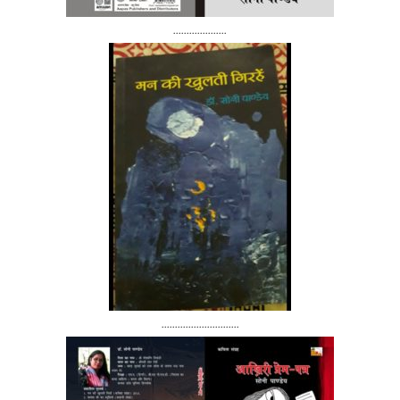
....................
.............................