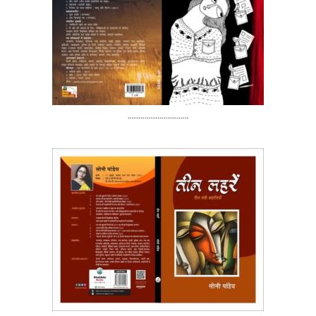
.............................