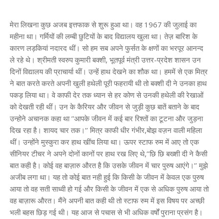
मेरा लिखना कुछ अजब इत्तफाक से शुरू हुआ था। वह 1967 की जुलाई का महीना था। गर्मियों की लम्बी छुटियों के बाद विद्यालय खुला था। तेज़ बारिश के कारण लड़कियां नदारद थीं। सो हम सब अपने फुर्सत के क्षणों का भरपूर आनन्द ले रहे थे। श्रीमती स्वरुप कुमारी बक्शी, भूतपूर्व मंत्री उत्तर-प्रदेश शासन उन दिनों विद्यालय की प्राचार्या थीं। उन्हें हाथ देखने का शौक था। हममें से एक मित्र ने बात करते करते अपनी खुली हथेली पूरी फहरायी थी तो बक्शी दी ने उनका हाथ पकड़ लिया था। वे काफी देर तक ध्यान से हर कोण से उनकी हथेली की रेखाओं को देखती रही थीं। उन के कैरियर और जीवन से जुड़ी कुछ बातें बताने के बाद उन्होने अचानक कहा था ’’आपके जीवन में कई बार रिश्तों का टूटना और जुड़ना दिख रहा है। शायद चार तक।’’ मित्र काफी धीर गंभीर,बोझ वज़न वाली महिला थीं। उन्होंने मुस्कुरा कर हाथ खींच लिया था। ऊपर स्टाफ रुम में आए तो एक सीनियर टीचर ने अपने दोनों कानों पर हाथ रख लिए थे,’’छि छि बख्शी दी ने कैसी बात कही है। कोई वह बाज़ारु औरत है कि उसके जीवन में चार पुरुष आएंगे।’’ मुझे अजीब लगा था। यह तो कोई बात नही हुई कि किसी के जीवन में केवल एक पुरुष आया तो वह सती साध्वी हो गई और किसी के जीवन में एक से अधिक पुरुष आया तो वह बाज़ारू औरत। मैंने अपनी बात कही थी तो स्टाफ रुम में इस विषय पर अच्छी भली बहस छिड़ गई थी। यह आज से पचास से भी अधिक वर्षों पुराना प्रसंग है। तब सही, ग़लत और नैतिकता की मान्यतायें कठोर थीं-विशेषतौर से स़्त्री के लिये। अगले दिन कालेज पहूँची थी तो देखा अल्मारी के पीछे खड़ी अंजुल अनुराधा को अपनी किसी कहानी का कथानक सुना रही हैं। अंजुल को लिखने का शौक था। मैं वहीं जा कर खड़ी हो गयी थी। सरस्वती उस दिन मेरी ज़ुबान पर झूठ बन कर बैठी थी, ‘‘मैं भी एक कहानी लिख रही हूं’’ ज़ुबान से अन्जाने ही फिसला था। जबकि तब तक हमने कहानी की कोई बात सोची ही नही थी। पर शायद हमारे अवचेतन में ‘‘चौथा पुरुष’’ कहानी आकार ले रही थी। कुछ दिन बाद मैंने वह कहानी लिखनी शुरु कर दी थी। अम्मा पापा बहुत खुश हुए थे। घर के सारे काम बंद कर दिये गये थे। उस सन्नाटे के बीच मैंने उन दोनो को कहानी सुनानी शुरू कर दी थी। बीच मे पापा कुछ पूछते या बोलते तो भावुकता के अतिरेक से उनकी आवाज़ भर्रा जाती। कहानी में मैंने एक जगह लिखा था,‘‘नाक में घुसने वाली सिगरेट की वह गंध अच्छी लगती है। कम से कम उस में एक पुरूष की उपस्थिति का अहसास तो है।’’ अम्मा एकदम परेशान हो गयी थीं। यह आज से लगभग पचपन साल पहले की बात हो गयी। तब का माहौल भिन्न था। लड़कियों के साधारण चलने,फिरने, हंसने, बोलने के तौर तरीकों पर अनावश्यक टिप्पणी की जाती थी. फिर यह तो एक लड़की की कलम से खुले आम एक पुरुष की चाहत थी। उस समय हमारी आयू मात्र 23 वर्ष थी और हम अविवाहित थे। शायद उन का परेशान हो जाना बहुत अस्वभाविक नहीं था। पर पापा अड़ गये थे। उस लाइन से नायिका के अकेलेपन की बहुत सटीक अभिव्यक्ति हो रही है, पापा की इस बात से अम्मा भी सहमत थीं। ख़ैर उन दोनों की सहमति से अन्ततः पूरी कहानी को फुलस्केप कागज़ पर साफ साफ लिख कर हमने उसे धर्मयुग में भेज दिया था। वह भी क्या समय था। कितने लोग पत्रिकाएं पढ़ते थे। समाज के लगभग हर वर्ग से ही पत्र आए थे-56 ए0पी0ओ0 और 99 ए0पी0ओ0 तक से-विदेशों तक से। तब साहित्य और भाषा के लिए लोगों में अजीब सा दीवानापन दिखता। पापा उन पत्रों को फाइल में लगाते रहते थे जैसे वे हमारे सर्टिफिकेट्स हों। लगता है एक युग बीत गया जब अपनी पहली कहानी लिखी थी। जैसे पिछले जनम की बात हो। तब विवाह पूर्व और विवाहेतर प्रेम सम्बन्धों की बात करना तो दूर उस विषय में सोचा भी नहीं जाता था। समाज और साहित्य की सोच कठोरता की सीमा तक पवित्रतावादी थी। तब स्त्री से एक ही पुरुष के प्रति निष्ठावान् होने की मांग की जाती थी। वह जन्म भर का ही नहीं जन्म जन्मांतर का नाता माना जाता था। किन्तु हमारी कहानी में चार पुरुष थे। शायद इसलिए भी उस कहानी ने पाठकों को ज़्यादा चौकाया था और लोगों का ध्यान उस की तरफ अधिक गया था। हमें लगता है कि वह समय इस कहानी के लिए बहुत अनुकूल था। उसने तत्कालीन समय की रुढ़िवादी सोच को छुआ था। आज जब उस कहानी को पढ़ती हूं तो उस में कुछ भी ख़ास नही लगता। इतने सालों में हमारी आगे आने वाली पीढ़ियां ही नही बदली हमारी अपनी पीढ़ी की सोच भी बदल गयी। समय के साथ हम भी तो आगे निकल आए। पर उस समय यह कहानी एकदम चर्चा में आयी थी। न जाने क्या था उस में कि उस ज़माने के पाठकों को आज भी वह कहानी याद है। अपनी पहली ही कहानी की यह सफलता बेहद सन्तोष देने वाला अनुभव था-अद्भुत सुख था वह। विभिन्न पत्रिकाओं के साहित्यिक लेखों में उसकी चर्चा हुई। सुदर्शन नारंग का एक लेख छपा था जिसमें उन्होंने उसे ‘‘कालजयी प्रेम कहानी’’ की संज्ञा दी थी। कई भारतीय भाषाओं में उसका अनुवाद हुआ। धर्मयुग से भारती जी का पत्र मिलता, ‘‘सुमति जी अपनी कोई नयी कहानी भेजिए, चौथा पुरूष की तरह ज़ोरदार।’’ भारती जी का पत्र पा कर हम परेशान हो जाते-मैं नहीं जानती थी कि उतना सशक्त कथानक मैं कहां से पा सकती थी-उस कहानी के पार मैं अपने आप को अंधेरे और अनिश्चय से घिरा हुआ महसूस करने लगती। बी.डी. मज़ा लेते, कहते ‘‘ऐसा है बहना शेर का पहला बच्चा ही शेर होता है उसके बाद तो...।’’ ख़ैर उस के बाद की बात बाद में। लिखते रहना मेरे लिये चैलेंज बन चुका था और मैं लिख और छप रही थी। हमारी कहानियां धर्मयुग, साप्ताहिक हिन्दुस्तान, सारिका में छपती रहीं-पसन्द की गयीं। थोड़े दिनों के लिए लगा कि हमारी एक पहचान बन रही है। अपने लेखन को लेकर हम एक आत्म विश्वास से भरने लगे थे। फिर ज़िदगी का रुख अचानक बदल गया था, आस पास की ज़रूरतें और हम से लोगों की अपेक्षाएं भी। फिर वर्षो की एकदम चुप्पी। उसके बाद हम अचानक पूरी तरह से ‘‘हाइबरनेशन’’ में चले गये थे। पाठक तो बड़े शौक से हमारी कहानियां पढ़ रहे थे पर ‘‘हमीं सो गये दास्तां कहते कहते’’। उस लम्बी नींद से जागे तब तक बत्तीस साल बीत चुके थे। चौथा पुरुष सुमति सक्सेना लाल _________________________ मनीष जा चुके हैं, शायद अब कभी भी लौट कर न आने का इरादा लेकर। मन मे एक अननुभूत शून्यता है-एक जान लेवा खालीपन। मैं निरुद्देश्य सी खिड़की पर आकर खड़ी हो जाती हूँ। नीचे काफी चहल पहल है। विजिटर्स रूम में आते जाते लोग। सामने के बड़े से लॉन में अलग अलग झुंडों में लड़कियां बैठी हैं। नीता का हाथ अजंलि के हाथों में है, शायद वह हाथ देख रही है। नीता बहुत जोर से हॅस रही है। एक ठहाका और है जो याद कर के आज भी कानों मे शूल के समान चुभता है। मैंने बड़ी ज़ोर का ठहाका लगाया था, ‘‘बस अरुन दा कुल चार...’’और अगले ही क्षण मैंने उनके हाथों मे से अपने हाथ खींच लिया था। एक ओर यह चहकती हुयी लड़किया हैं जिनके पास सपने हैं...उनका भविष्य है। दूसरी ओर मै? जीवन के इस मोड़ पर एकाकी खड़ी हुयी। अतीत पर असफलताओं की गर्द कुछ इस तरह से चढी है कि दिखलायी पडने वाला सब कुछ धुंधला सा हो गया है। कुछ धूमिल सी प्रतिमाएं हैं जिनसे कई चित्र उभरते हैं। दशहरे की छुट्टी के बाद यूनिवर्सिटी खुली थी। डाक्टर वर्मा अमेरिका चले गये थे। उनकी जगह कोई नयी नियुक्ति हुई थी। सभी नये अध्यापक की उत्सुकता से प्रतीक्षा कर रहे थे। मैने पास बैठी सीमा मसि से नये गुरूदेव का नाम पूछा था। उसने एक बार चमकती आंखों से मुझको देखा था। फिर बड़े गर्व से बोली थी ’’कोई डाक्टर जोसेफ हैं।’’ उसी क्षण सारा क्लास उठकर खड़ा हो गया था। 24-25 वर्षीय सांवले रंग के उस स्वस्थ व गंभीर पुरूष पर मैंने अपनी निगाह गड़ा दी थी-भूला हुआ बचपन जीवंत सा सामने आ कर खड़ा हो गया था। मैं जोसेफ को अच्छी तरह पहचान गयी थी। दूसरे ही क्षण मैं अपने नन्हे-नन्हे हाथों से क्रिकेट के विकेट गाढ़ रही थी और जोसेफ साभिमान हमें निर्देश दे रहा था। क्लास समाप्त हो गई थी और मैं नीचे आ बरामदे में अनिश्चय की स्थिति में खड़ी रह गई थी। सोच रही थी पुँछू या न पुँछू? ’’शालिनी’’ अपना नाम सुन कर मैं चौंकी थी। ’’शालिनी आप वही कानपुर वाली शालू ही हैं न?’’ ’’जी’’ और मेरी आंखें खुशी से दिप उठी थीं। जोसेफ, मेरे बचपन के मित्र आज मेरे सामने मेरे अध्यापक के रूप में खड़े हैं, ’’मिषा कहां है’’ मेरे स्वर में खुशी आ गई थी ’’क्या किया है उसने ?’’ ’’फाईन आर्टस में बी.एफ.ए. किया है । उसका आगे पढने का मन नही है।’’ ‘‘उससे कहियेगा मेरे घर आने के लिये। लौटते समय मैं एक उल्लास से भर उठी थी। एक खोयी हुई प्यारी सी चीज़ को अनायास पा लेने का उल्लास। हालाॅकि यह भी सच है कि आज से पहले मैंने कभी जोसेफ मिषा के अभाव को महसूस नहीं किया था। वे खेल-खिलौने, उनके साथ भूले बचपन के बीच ही कहीं उन साथियों की यादें भी विलीन हो चुकी थीं। बचपन याद आता है। जोसेफ के साथ के वे खेल, लड़ाईयाँ, बाल पकड़ कर खींचातानी। जोसेफ से इतने वर्षों बाद कभी इस रूप में मुलाकात होगी यह तो मैंने कभी सोचा भी नहीं था। शाम को सो कर उठ नही पायी थी कि किसी ने झकझोर कर जगा दिया था। सामने मिषा बैठी थी और उसने मुझे अपनी बाहों में भर लिया था। बारह-तेरह साल की दूरी एक क्षण में ही सिमट कर समाप्त हो गई थी। मैं एकटक मिषा की ओर देखती हूँ....होठों पर हल्की सी लिपिस्टिक की रंगत,आँखों से बाहर तक खिंची काजल की रेखा, लंबी गर्दन पर उभरी हुई नसें और कानों में लटकते मूंगे के छोटे से लटकन-कुल मिला कर उसके सांवले चेहरे पर सब कुछ भला लगता है। मिषा की मध्यस्थता में मेरे और जोसेफ के बीच की ग़ैरियत मिटती गई थी और अनजाने में हम एक दूसरे के निकट आते गये थे। जोसेफ के विषय में वह बात करती तो अतिरिक्त रूप से संवेदनशील हो गई मेरी संवेदनाएं एक-एक शब्द को उनके अर्थो सहित सहेज लेती। न जाने क्या था कि मैं आधी रात तक सो नही पाती और अंधेरे सायों मे बढ़ कर एक परछाईं जब तब मुझे अपनी बाहों मे भर लेती। जोसेफ का गंभीर चेहरा एक अलगाव से भरा लगता है। पर उनकी उपस्थिति मात्र में कुछ ऐसा रहता है कि वह मौन भी सुखद लगता। साधारण बातचीत, कभी अनायास निगाह मिल जाना, मेरी किसी बात पर जोसेफ का अनायास मुस्कुरा देना, उनके मुंह से मेरे नाम का लघु उच्चारण जैसी साधारण बातें मेरे लियें जीवंत और प्राणवान होने लगी थीं। जोसेफ के साथ बिताया हर अगला क्षण पिछले की अपेक्षा अधिक आत्मीय और निकट लगता है और मैं जैसे सब कुछ बूंद-बूंद कर आत्मसात कर लेना चाहती हूँ। समस्त चेतना है कि एक तीव्र प्रवाह में बहती ही चलती है, उन्मत्त, उत्फुल्ल, सम्मोहित और दिग्भ्रमित। अप्रैल की धूल उड़ाती हुई अलसाई शाम। उसी दिन परीक्षा समाप्त हुई थी और मुझे लगा था जैसे मैं एकदम से भारमुक्त होकर हवा में उड़ रही हूँ, साथ ही एक खालीपन के बोझ से बोझिल भी। अवकाश का वह लगभग पूरा दिन ही मैंने मिषा और जोसेफ के साथ गुज़ारा था। पता ही नही चला कि जोसेफ के आने के बाद का यह साल कब और कैसे पॅख लगा कर बीत गया था। सारा घर सामने मम्मी के कमरे में इकट्ठा था औैर मैं दबे पांव पीछे की सीढ़ियों से अपने कमरे में आ गई थी। सामने लगे बड़े से दर्पण में मैंने एक बार अपनी अत्यंत साधारण सी छवि को घूर कर देखा था। छोटी ऋचा मेरा पल्ला पकड़ कर खींचती है और मैंने उसे बाहों में भर लिया था, ’’मौसी आज हमने ढे़र सी मिठाई खायी। तुम्हारे लिये खूब सारी चीजें आई हैं मौसा जी के घर से।’’ वह उल्लास से हाथ फैला कर दिखाती है। मेज़ पर रखे स्टील के फ्रेम में जड़ी एक पुरूष आकृति मुझे मुंह चिढ़ाती है। हाथ में छोटे बड़े कई डिब्बे थामें अति उल्लसित सी दीदी सामने आ खड़ी हुई थीं। बिना किसी भूमिका के मैंने उन्हें सीधी निगाहों से देखा था, ’’मुझे शादी नहीं करनी दीदी।’’ वे वैसी ही खड़ी रहीं थीं, ’’