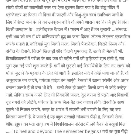
समाधान करते हैं. शहर से दूर इन मंदिरों में जीवन को सरल बना देने वाली छोटी-
छोटी चीज़ों को तकनीकी स्तर पर ऐसा दुरुस्त किया गया है कि बौद्ध मंदिर में
प्रोजेक्टर पर फिल्म भी दिखा दी जाएगी और भिक्षु-गुरु स्वयं उपस्थित जनों के
लिए विशिष्ट चाय बनाने का उपक्रम करेंगे तो अपने आसन पर विराजे हुए ही बिना
किसी तामझाम के - इलैक्ट्रिक कैटल में ! 'शरण में आए हैं हम तुम्हारी' ....संभवत:
इसी भाव को मन में धरे कोरियावासी बुद्ध का जन्म दिवस 'लोटस लेंट्रन' प्रकाशित
करके मनाते हैं. कोरियाई युवा जितने मस्त, जितने फैशनेबल, जितने फिल्म और
संगीत के दिवाने, जितने खिलाड़ी और जितने घुमक्कड़ हैं, उतने ही मेहनती भी.
विश्वविद्यालयों में परीक्षा के बाद जब दो महीने गर्मी की छुट्टियां शुरू होती हैं, तब
युवा एक नई पारी शुरू करते हैं. गर्मी की छुट्टी कई विद्यार्थियों के लिए नए सत्र की
फीस जुटाने के प्रयत्न के लिए भी आती है. इसलिए यदि वे कोई भाषा जानते हैं, तो
अनुवादक बन जाएंगे, पर्यटक गाईड बन जाएंगे. रेस्तरां में खाना परोसेंगें और अगर
बनाना जानते हैं तो बना भी देंगे.... यानी शेफ हो जाएंगे. किसी काम से कोई परहेज़
नहीं. लेकिन समय अपने लिए भी निकालेंगे जरूर. दूर दराज से पढ़ने आए विद्यार्थी
गृह नगरों को लौटेंगे, परिवार के साथ मिल-बैठ कर गपशप होगी. दोस्तों के साथ
घूमने भी निकल जाएंगे. सत्र के आरंभ में ताजगी भरी वापसी के लिए यह सब
कितना जरूरी है, वे जानते हैं.यह बहुत उत्साही नौजवान पीढ़ी है, जिनकी सेन्स
ऑफ़ ह्यूमर का पता सत्रारंभ में विश्वविद्यालय परिसर में लगे बैनर से बखूबी मिला
...... To hell and beyond The semester begins ! यही वह युवा पीढ़ी