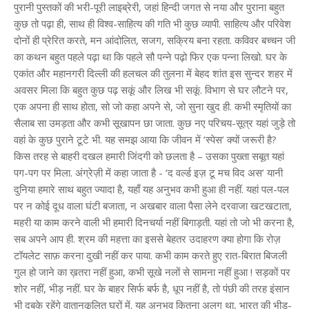
पुरानी पुस्तकों की भरी-पूरी लाइब्रेरी, जहां हिन्दी जगत से नया और पुराना बहुत
कुछ तो पढ़ा ही, साथ ही विश्व-साहित्य की गति भी कुछ व्यापी. साहित्य और परिवेश
दोनों ही प्रेरित करते, मन आंदोलित, सजग, सक्रिय बना रहता. कविवर बच्चन जी
का कथन बहुत पहले पढ़ा था कि पहले सौ पन्ने पढ़ो फिर एक पन्ना लिखो. घर के
एकांत और महानगरी दिल्ली की हलचल की तुलना में बेहद शांत इस सुन्दर शहर में
अवसर मिला कि बहुत कुछ पढ़ सकूं और लिख भी सकूं. विभाग से घर लौटने पर,
एक अपना ही साथ होता, सो जो कहा अपने से, जो सुना खुद ही. कभी स्मृतियों का
सैलाब सा उमड़ता और कभी सूखापन छा जाता. कुछ नए परिचय-सूत्र यहां जुड़े तो
वहां के कुछ पुराने टूटे भी. यह समझ आया कि जीवन में ‘स्पेस’ क्यों जरूरी है?
किस तरह से बाहरी दखल हमारी जिंदगी को छलता है – उसका पुख्ता सबूत यहां
पग-पग पर मिला. अंग्रेज़ी में कहा जाता है - ‘द वर्ल्ड इज़ टू मच विद अस’ यानी
दुनिया हमारे साथ बहुत ज्यादा है, यहाँ यह अनुभव कभी हुआ ही नहीं. यहां पल-पल
पर न कोई दूध वाला घंटी बजाता, न अखबार वाला पैसा लेने दरवाजा खटखटाता,
महरी या काम करने वाली भी हमारी दिनचर्या नहीं बिगाड़ती. यहां तो जो भी करना है,
सब अपने आप ही. श्रम की महत्ता का इससे बेहतर उदाहरण क्या होगा कि रोज़
टॉयलेट साफ़ करना दुखी नहीं कर पाया. कभी काम करते हुए रात-बिरात बिजली
गुल हो जाने का ख़तरा नहीं हुआ, कभी सूखे नलों से सामना नहीं हुआ ! सड़कों पर
शोर नहीं, भीड़ नहीं. घर के बाहर सिर्फ बर्फ है, धूप नहीं है, तो पंछी की तरह इंसान
भी दुबके रहेंगे वातानुकूलित घरों में. यह अनुभव कितना अलग था, भारत की भीड़-