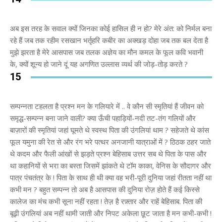
अब इस तरह के सवाल क्यों जिनका कोई हासिल ही न हो? मेरे अंत: को निर्मल बना
रहे हैं जब तक रहीम रसखान भर्तृहरि कबीर का अक्खड़ दोहा जब तक बल देता है
मुझे झरता है मेरे आसपास जब तलक अज्ञेय का मौन कमल के फूल कवि भवानी
के, क्यों शून्य हो जाने दूं यह अगणित उल्लास व्यर्थ की जोड़-तोड़ करते ?
15
सम्पन्नता टहलता है प्रश्न मन के गलियारे में .. वे कौन सी स्मृतियां हैं जीवन को
समृद्ध-सम्पन्न बना जाने वाली? क्या ऊँची पहाड़ियों-नदी तट-तंग गलियों और
बाज़ारों की स्मृतियां जहां घूमते थे स्वस्थ पिता की उंगलियां थाम ? सहेजते थे कांस
फूल यमुना की रेत से और रंग भरे पत्थर अनजानी यात्राओं में ? ठिठक ठहर जाते
थे कदम और फैली आंखों से झड़ते प्रश्न बेहिसाब उत्तर सब थे पिता के पास और
था कहानियों से भरा का बस्ता जिसमें झांकते थे टॉम काका, वेनिस के सौदागर और
पात्र पंचतंत्र के ! पिता के साथ ही थी क्या वह भरी-पूरी दुनिया जहां रीतता नहीं था
कभी मन ? बहुत सम्पन्न तो अब है आसपास की दुनिया रोज़ होते हैं कई किस्से
का‌लेज का मंच कभी सूना नहीं रहता ! तेज़ है रफ़्तार और राहें बेहिसाब. पिता की
बूढ़ी उंगलियां अब नहीं थामी जाती और निपट अकेला छूट जाता है मन कभी-कभी !