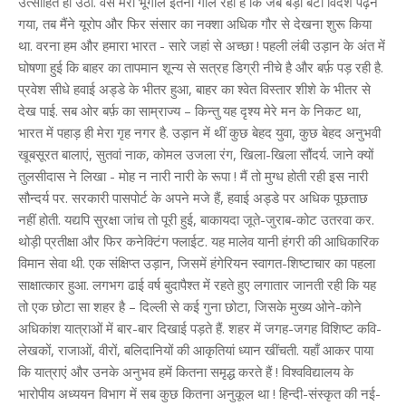
उत्साहित हो उठा. वैसे मेरा भूगोल इतना गोल रहा है कि जब बड़ा बेटा विदेश पढ़ने
गया, तब मैंने यूरोप और फिर संसार का नक्शा अधिक गौर से देखना शुरू किया
था. वरना हम और हमारा भारत - सारे जहां से अच्छा ! पहली लंबी उड़ान के अंत में
घोषणा हुई कि बाहर का तापमान शून्य से सत्रह डिग्री नीचे है और बर्फ़ पड़ रही है.
प्रवेश सीधे हवाई अड्डे के भीतर हुआ, बाहर का श्वेत विस्तार शीशे के भीतर से
देख पाई. सब ओर बर्फ़ का साम्राज्य – किन्तु यह दृश्य मेरे मन के निकट था,
भारत में पहाड़ ही मेरा गृह नगर है. उड़ान में थीं कुछ बेहद युवा, कुछ बेहद अनुभवी
खूबसूरत बालाएं, सुतवां नाक, कोमल उजला रंग, खिला-खिला सौंदर्य. जाने क्यों
तुलसीदास ने लिखा - मोह न नारी नारी के रूपा ! मैं तो मुग्ध होती रही इस नारी
सौन्दर्य पर. सरकारी पासपोर्ट के अपने मजे हैं, हवाई अड्डे पर अधिक पूछताछ
नहीं होती. यद्यपि सुरक्षा जांच तो पूरी हुई, बाकायदा जूते-जुराब-कोट उतरवा कर.
थोड़ी प्रतीक्षा और फिर कनेक्टिंग फ्लाईट. यह मालेव यानी हंगरी की आधिकारिक
विमान सेवा थी. एक संक्षिप्त उड़ान, जिसमें हंगेरियन स्वागत-शिष्टाचार का पहला
साक्षात्कार हुआ. लगभग ढाई वर्ष बुदापैश्त में रहते हुए लगातार जानती रही कि यह
तो एक छोटा सा शहर है – दिल्ली से कई गुना छोटा, जिसके मुख्य ओने-कोने
अधिकांश यात्राओं में बार-बार दिखाई पड़ते हैं. शहर में जगह-जगह विशिष्ट कवि-
लेखकों, राजाओं, वीरों, बलिदानियों की आकृतियां ध्यान खींचती. यहाँ आकर पाया
कि यात्राएं और उनके अनुभव हमें कितना समृद्ध करते हैं ! विश्वविद्यालय के
भारोपीय अध्ययन विभाग में सब कुछ कितना अनुकूल था ! हिन्दी-संस्कृत की नई-