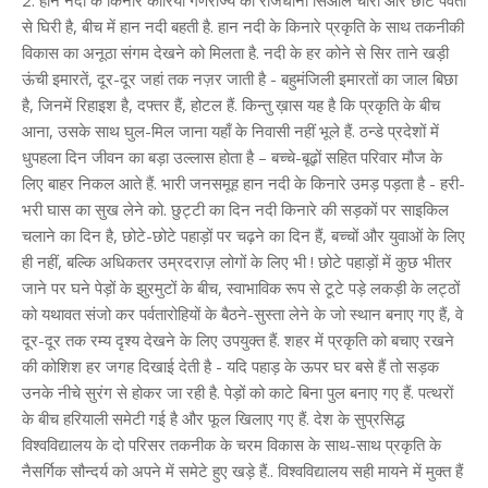
2. हान नदी के किनारे कोरिया गणराज्य की राजधानी सिओल चारों ओर छोटे पर्वतों
से घिरी है, बीच में हान नदी बहती है. हान नदी के किनारे प्रकृति के साथ तकनीकी
विकास का अनूठा संगम देखने को मिलता है. नदी के हर कोने से सिर ताने खड़ी
ऊंची इमारतें, दूर-दूर जहां तक नज़र जाती है - बहुमंजिली इमारतों का जाल बिछा
है, जिनमें रिहाइश है, दफ्तर हैं, होटल हैं. किन्तु ख़ास यह है कि प्रकृति के बीच
आना, उसके साथ घुल-मिल जाना यहाँ के निवासी नहीं भूले हैं. ठन्डे प्रदेशों में
धुपहला दिन जीवन का बड़ा उल्लास होता है – बच्चे-बूढ़ों सहित परिवार मौज के
लिए बाहर निकल आते हैं. भारी जनसमूह हान नदी के किनारे उमड़ पड़ता है - हरी-
भरी घास का सुख लेने को. छुट्टी का दिन नदी किनारे की सड़कों पर साइकिल
चलाने का दिन है, छोटे-छोटे पहाड़ों पर चढ़ने का दिन हैं, बच्चों और युवाओं के लिए
ही नहीं, बल्कि अधिकतर उम्रदराज़ लोगों के लिए भी ! छोटे पहाड़ों में कुछ भीतर
जाने पर घने पेड़ों के झुरमुटों के बीच, स्वाभाविक रूप से टूटे पड़े लकड़ी के लट्ठों
को यथावत संजो कर पर्वतारोहियों के बैठने-सुस्ता लेने के जो स्थान बनाए गए हैं, वे
दूर-दूर तक रम्य दृश्य देखने के लिए उपयुक्त हैं. शहर में प्रकृति को बचाए रखने
की कोशिश हर जगह दिखाई देती है - यदि पहाड़ के ऊपर घर बसे हैं तो सड़क
उनके नीचे सुरंग से होकर जा रही है. पेड़ों को काटे बिना पुल बनाए गए हैं. पत्थरों
के बीच हरियाली समेटी गई है और फूल खिलाए गए हैं. देश के सुप्रसिद्ध
विश्वविद्यालय के दो परिसर तकनीक के चरम विकास के साथ-साथ प्रकृति के
नैसर्गिक सौन्दर्य को अपने में समेटे हुए खड़े हैं.. विश्वविद्यालय सही मायने में मुक्त हैं