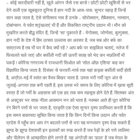
– कोई चारदीवारी नहीं है, खुले आंगन जैसे रस बरसे ! छोटी छोटी खुशियों से भर
देने वाली एक खूबसूरत दुनिया है हान नदी के आस-पास. सुन्दर पहाड़ हैं जिन्हें
सान कहा जाता है, ऐसे संगीतमय नाम हैं उनके - सोरोक्सान, तैबैक्सान, नाम्सान,
दोबांग्सान. ये पर्वत श्रृंखलाएं भी हैं और विकसित राष्ट्रीय उद्यान भी ! मौन को
मुखरित करते बौद्ध मंदिर हैं, जिन्हें 'सा' पुकारते हैं - मेगोक्सा, जोग्येसा, बुल्गुक्सा..
हान नदी के देश में हिम उत्सव उल्लास का अवसर है. जब सब ओर बर्फ का
साम्राज्य है तब भी घर में कैद क्यों रहें ? आप बर्फ पर साइकिल चलाएं, स्लेज में
फिसलते चले जाएं और बर्फीली नदी की ऊपरी सतह को भेद कर मछलियाँ भी
पकड़ें ! कोरिया गणराज्य में राजधानी सिओल को ‘सोल ऑफ़ एशिया’ कह कर
विज्ञापित किया जाता है. दिसंबर से फरवरी-मार्च तक यहां कड़क बर्फीली सर्दी होती
है, अप्रैल-मई में वसंत का वैभव बिखर जाता है. उमस भरी गर्मी जून अंत से
जुलाई-अगस्त तक बनी रहती है. इस उमस भरे समय के लिए कोरिया में ख़ास सूती
वस्त्र हैं जो गर्मी के अहसास को एक हद तक कम महसूस होने देते हैं. सितम्बर अंत
से अक्टूबर भर साफ़ नीला आसमान मन को भाता है. नवम्बर आते ही पूरा कोरिया
रंग बिरंगे पत्तों से भर जाता है, प्रकृति एक ऐसा सुन्दर दृश्य उपस्थित करती है कि
इस समय बाकायदा सूचित किया जाता है कि किन दिनों किस उद्यान और पर्वत
प्रदेश में पहुँच कर आप रंग बदलते पत्तों से भरा यह मनभावन दृश्य देख सकते हैं.
झुण्ड के झुण्ड देशवासी इन इलाकों का रुख करते हैं जब पेड़ों के हरे पत्ते लालिमा
और पीलेपन से आच्छादित होने लगते हैं. यह अंग्रेज़ी का 'फ़ाल' है जब मेपल के