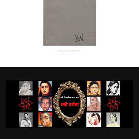
……………..