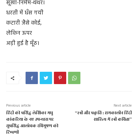
सूखा-निर्मम-थेंथर।
धरती में धँस गयी
कटारी जैसे कोई,
लेकिन ऊपर
अड़ी हुई है मूँठ।
Previous article
Next article
हिंदी की प्रसिद्ध लेखिका मधु
“स्त्री और प्रकृति : समकालीन हिंदी
कांकरिया के नए उपन्यास पर
साहित्य में स्त्री कविता”
सुप्रसिद्ध आलोचक रविभूषण की
टिप्पणी