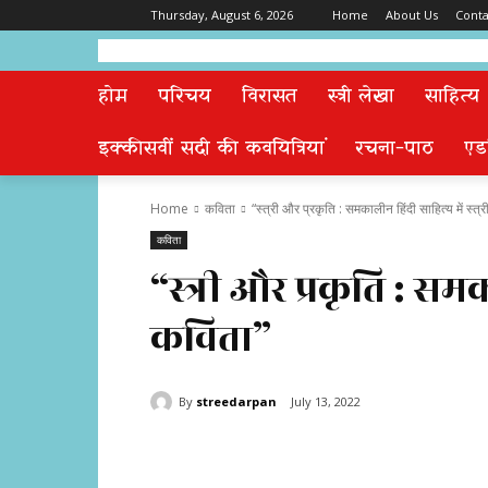
Thursday, August 6, 2026
Home
About Us
Conta
होम
परिचय
विरासत
स्त्री लेखा
साहित्य
इक्कीसवीं सदी की कवयित्रियां
रचना-पाठ
एड
Home
कविता
“स्त्री और प्रकृति : समकालीन हिंदी साहित्य में स्त्
कविता
“स्त्री और प्रकृति : समक
कविता”
By
streedarpan
July 13, 2022
Share