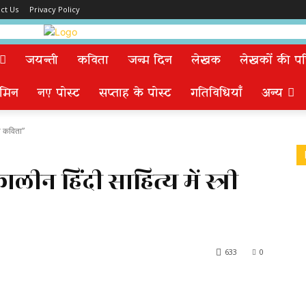
ct Us
Privacy Policy
जयन्ती
कविता
जन्म दिन
लेखक
लेखकों की पत्न
मिन
नए पोस्ट
सप्ताह के पोस्ट
गतिविधियाँ
अन्य
री कविता”
ालीन हिंदी साहित्य में स्त्री
633
0