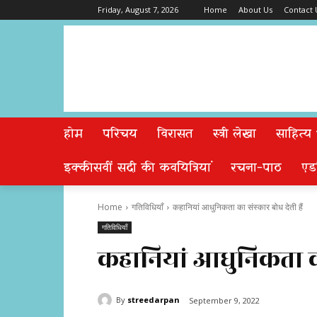
Friday, August 7, 2026
Home
About Us
Contact 
होम
परिचय
विरासत
स्त्री लेखा
साहित्य
इक्कीसवीं सदी की कवयित्रियां
रचना-पाठ
एड
Home
गतिविधियाँ
कहानियां आधुनिकता का संस्कार बोध देती हैं
गतिविधियाँ
कहानियां आधुनिकता का 
By
streedarpan
September 9, 2022