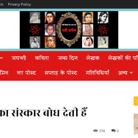
Us
Privacy Policy
जयन्ती
कविता
जन्म दिन
लेखक
लेखकों की पत्न
मिन
नए पोस्ट
सप्ताह के पोस्ट
गतिविधियाँ
अन्य
संस्कार बोध देती हैं
574
0