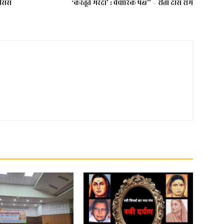
जीसस
‘करतूतें मरदां’ : वैचारिक पक्ष” – रीता दास राम