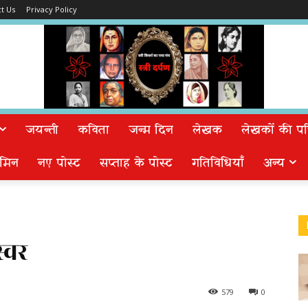
t Us
Privacy Policy
जयन्ती
कविता
जन्म दिन
लेखक
लेखकों की पत्न
मिन
नए पोस्ट
सप्ताह के पोस्ट
गतिविधियाँ
अन्य
स्वर
579
0