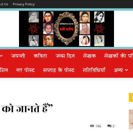
ct Us
Privacy Policy
जयन्ती
कविता
जन्म दिन
लेखक
लेखकों की पत्न
मिन
नए पोस्ट
सप्ताह के पोस्ट
गतिविधियाँ
अन्य
को जानते हैं”
746
0