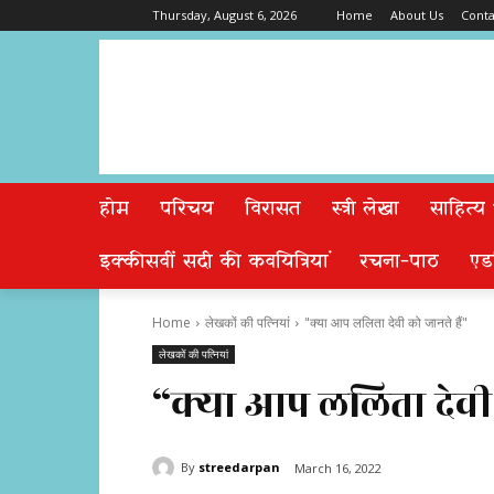
Thursday, August 6, 2026
Home
About Us
Conta
होम
परिचय
विरासत
स्त्री लेखा
साहित्य
इक्कीसवीं सदी की कवयित्रियां
रचना-पाठ
एड
Home
लेखकों की पत्नियां
"क्या आप ललिता देवी को जानते हैं"
लेखकों की पत्नियां
“क्या आप ललिता देवी 
By
streedarpan
March 16, 2022