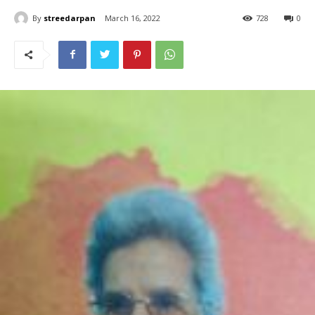
By
streedarpan
March 16, 2022
728
0