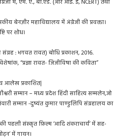
ंग्रेजी में, एम. ए., बी.एड. (आर आई. ई, NCERT) तथा
सकीय बेनज़ीर महाविद्यालय में अंग्रेजी की प्रवक्ता।
्टि पर शोध।
संग्रह : भगवत रावत) बोधि प्रकाशन, 2016.
ं विशेषांक, “प्रज्ञा रावत- जिजीविषा की कविता”
ऍ व आलेख प्रकाशित|
्वरी सम्मान – मध्य प्रदेश हिंदी साहित्य सम्मलेन,जो
वारी सम्मान -दुष्यंत कुमार पाण्डुलिपि संग्रहालय का
 की पहली संस्कृत फ़िल्म ‘आदि शंकराचार्य’ में सह-
ओढ़न’ में गायन।