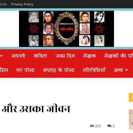
t Us
Privacy Policy
जयन्ती
कविता
जन्म दिन
लेखक
लेखकों की पत्न
मिन
नए पोस्ट
सप्ताह के पोस्ट
गतिविधियाँ
अन्य
विता और उसका जीवन
870
0