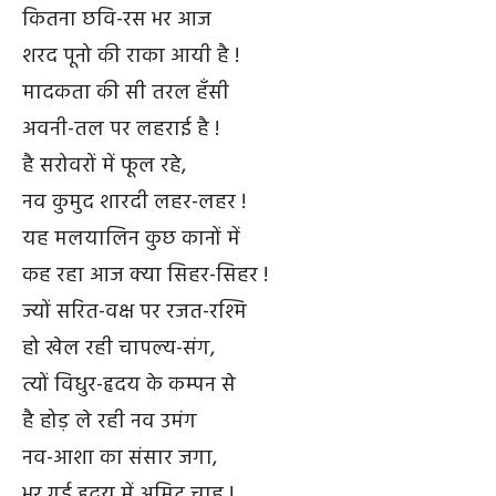
कितना छवि-रस भर आज
शरद पूनो की राका आयी है !
मादकता की सी तरल हँसी
अवनी-तल पर लहराई है !
है सरोवरों में फूल रहे,
नव कुमुद शारदी लहर-लहर !
यह मलयालिन कुछ कानों में
कह रहा आज क्या सिहर-सिहर !
ज्यों सरित-वक्ष पर रजत-रश्मि
हो खेल रही चापल्य-संग,
त्यों विधुर-हृदय के कम्पन से
है होड़ ले रही नव उमंग
नव-आशा का संसार जगा,
भर गई हृदय में अमिट चाह !