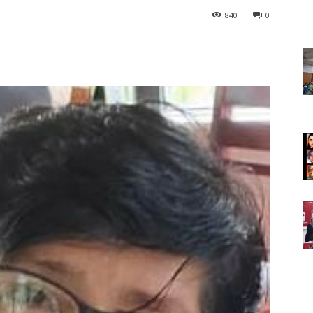
840
0