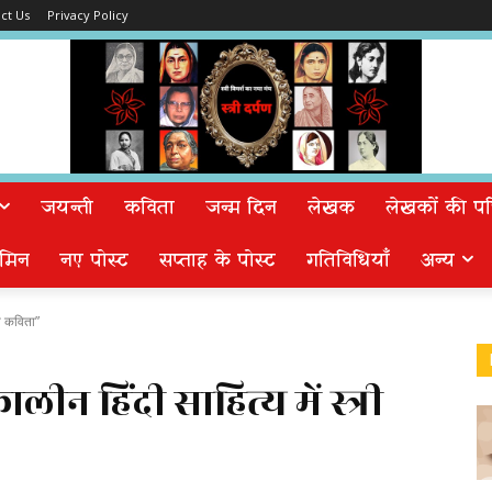
ct Us
Privacy Policy
जयन्ती
कविता
जन्म दिन
लेखक
लेखकों की पत्न
मिन
नए पोस्ट
सप्ताह के पोस्ट
गतिविधियाँ
अन्य
री कविता”
ालीन हिंदी साहित्य में स्त्री