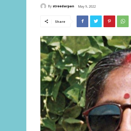
By
streedarpan
May 9, 2022
Share