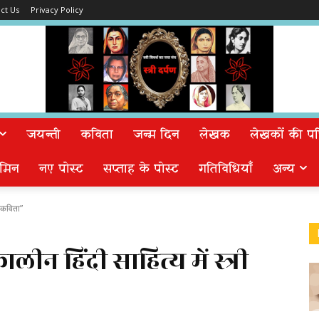
ct Us
Privacy Policy
जयन्ती
कविता
जन्म दिन
लेखक
लेखकों की पत्न
मिन
नए पोस्ट
सप्ताह के पोस्ट
गतिविधियाँ
अन्य
ी कविता”
ालीन हिंदी साहित्य में स्त्री