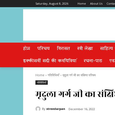
Saturday, August 8, 2026
Home
About Us
Conta
होम
परिचय
विरासत
स्त्री लेखा
साहित्य
इक्कीसवीं सदी की कवयित्रियां
रचना-पाठ
एड
Home
गतिविधियाँ
मृदुला गर्ग जी का संक्षिप्त परिचय
गतिविधियाँ
मृदुला गर्ग जी का संक्ष
By
streedarpan
December 16, 2022