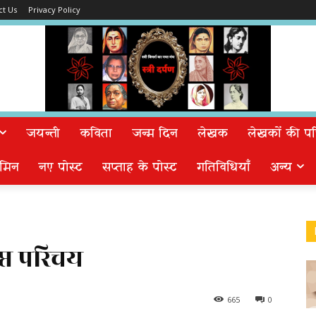
ct Us
Privacy Policy
जयन्ती
कविता
जन्म दिन
लेखक
लेखकों की पत्न
मिन
नए पोस्ट
सप्ताह के पोस्ट
गतिविधियाँ
अन्य
िप्त परिचय
665
0