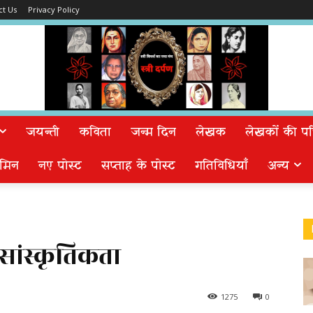
ct Us
Privacy Policy
जयन्ती
कविता
जन्म दिन
लेखक
लेखकों की पत्न
मिन
नए पोस्ट
सप्ताह के पोस्ट
गतिविधियाँ
अन्य
सांस्कृतिकता
1275
0