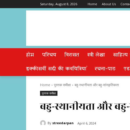
Saturday, August 8, 2026
Home
About Us
Conta
होम
परिचय
विरासत
स्त्री लेखा
साहित्य
इक्कीसवीं सदी की कवयित्रियां
रचना-पाठ
एड
Home
पुस्तक समीक्षा
बहु-स्थानीयता और बहु-सांस्कृतिकता
पुस्तक समीक्षा
बहु-स्थानीयता और बहु-
By
streedarpan
April 6, 2024